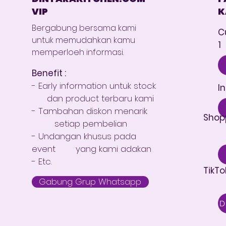
profesional dan pelaku
VIP
K
usaha kuliner....
Bergabung bersama kami
C
untuk memudahkan kamu
1
memperloeh informasi.
Benefit :
- Early information untuk stock
I
dan product terbaru kami
- Tambahan diskon menarik
Shop
setiap pembelian
- Undangan khusus pada
event yang kami adakan
- Etc.
TikTo
Gabung Grup Whatsapp