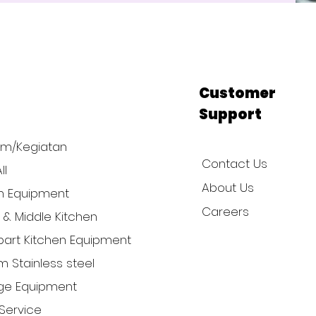
p
Customer
Support
am/Kegiatan
Contact Us
ll
About Us
n Equipment
Careers
l & Middle Kitchen
art Kitchen Equipment
 Stainless steel
ge Equipment
Service