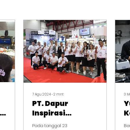
7 Agu 2024
∙
2
mnt
3 M
PT. Dapur
Y
Inspirasi
K
Nusantara dan
C
Pada tanggal 23
Be