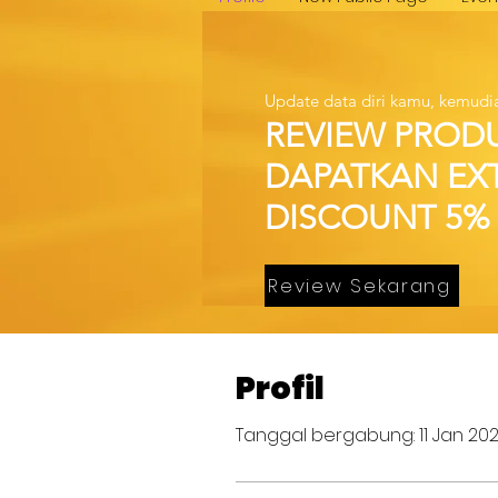
Update data diri kamu, kemudi
REVIEW PROD
DAPATKAN EX
DISCOUNT 5%
Review Sekarang
Profil
Tanggal bergabung: 11 Jan 20