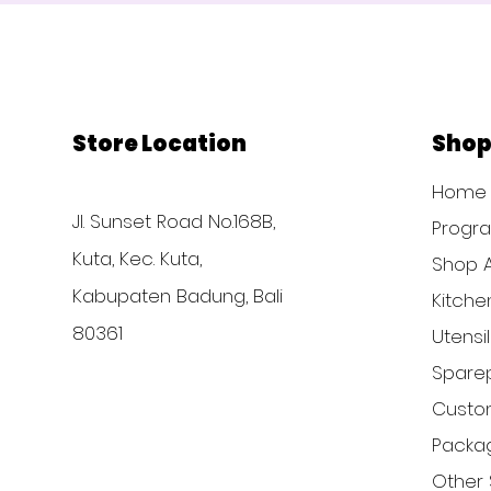
Store Location
Sho
Home
Jl. Sunset Road No.168B,
Progr
Kuta, Kec. Kuta,
Shop A
Kabupaten Badung, Bali
Kitche
80361
Utensi
Sparep
Custom
Packa
Other 