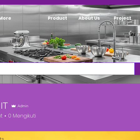
More
Product
About Us
Project
IT
Admin
t
0
Mengikuti
ts