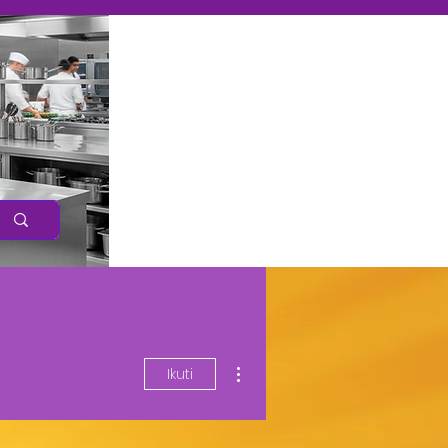
Caree
r
Tindakan Lainnya
Ikuti