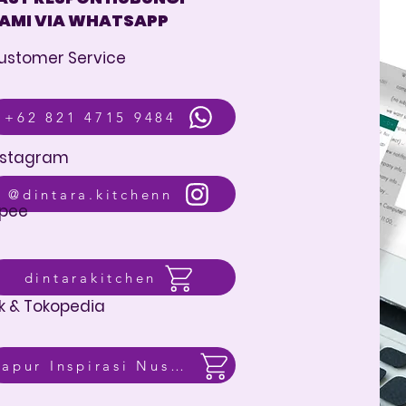
AMI VIA WHATSAPP
ustomer Service
+62 821 4715 9484
nstagram
@dintara.kitchenn
pee
dintarakitchen
k & Tokopedia
Dapur Inspirasi Nusantara