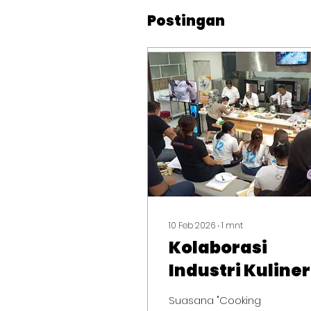
Postingan
10 Feb 2026
∙
1
mnt
Kolaborasi
Industri Kuliner
Bali dalam
Suasana "Cooking