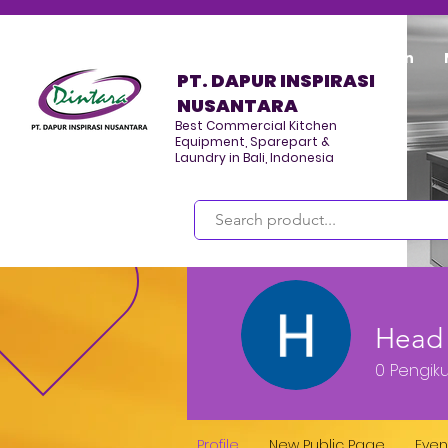
Home
Program/Kegiatan
PT. DAPUR INSPIRASI
NUSANTARA
Best Commercial Kitchen
Equipment, Sparepart &
Laundry in Bali, Indonesia
Masuk
Head 
0
Pengiku
Profile
New Public Page
Even