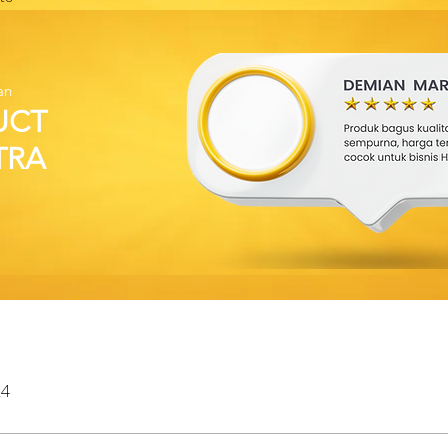
an
UCT
TRA
24