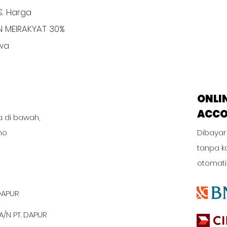
& Harga
N MEIRAKYAT 30%
iwa
ONLI
ACC
a di bawah,
no
Dibayar
tanpa k
otomati
DAPUR
A/N PT. DAPUR