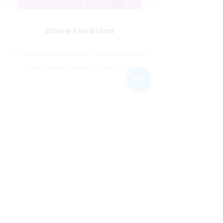
Dapur Inspirasi Nusantara
Store Location
Jl. Sunset Road No.168B, Kuta, Kec. Kuta,
Kabupaten Badung, Bali 80361
Customer Support
Contact Us
About Us
Careers
Social Media