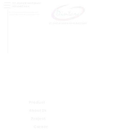
PT. DAPUR INSPIRASI
NUSANTARA
Best Commercial Kitchen Equipment,
Sparepart & Laundry in Bali, Indonesia
Product
About Us
Project
Career