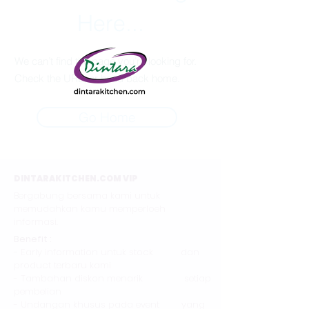
Here...
We can’t find the page you’re looking for.
Check the URL, or head back home.
Go Home
DINTARAKITCHEN.COM VIP
Bergabung bersama kami untuk
memudahkan kamu memperloeh
informasi.
Benefit :
- Early information untuk stock dan
product terbaru kami
- Tambahan diskon menarik setiap
pembelian
- Undangan khusus pada event yang