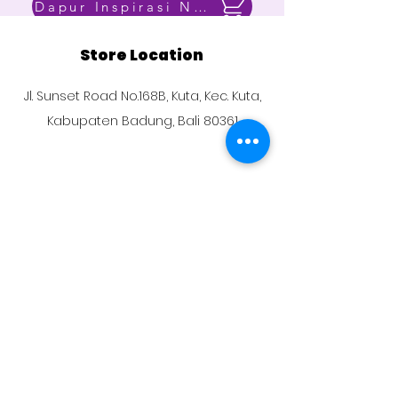
Dapur Inspirasi Nusantara
Store Location
Jl. Sunset Road No.168B, Kuta, Kec. Kuta,
Kabupaten Badung, Bali 80361
Customer Support
Contact Us
About Us
Careers
Social Media