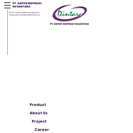
PT. DAPUR INSPIRASI
NUSANTARA
Best Commercial Kitchen Equipment,
Sparepart & Laundry in Bali, Indonesia
Product
About Us
Project
Career