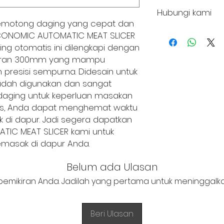
Code : MS300AS
Hubungi kami
Slicing Motor Powe
motong daging yang cepat dan
Reciprocating Mot
+62 821 4715 9484
NOMIC AUTOMATIC MEAT SLICER
Slicing Speed: 37 
Voltage: 220V/50Hz
ng otomatis ini dilengkapi dengan
Cutting Thickness: 
rukuran 300mm yang mampu
Dimention : 66x60
resisi sempurna. Didesain untuk
mudah digunakan dan sangat
aging untuk keperluan masakan
tis, Anda dapat menghemat waktu
di dapur. Jadi segera dapatkan
C MEAT SLICER kami untuk
asak di dapur Anda.
Belum ada Ulasan
pemikiran Anda. Jadilah yang pertama untuk meninggalka
Beri Ulasan