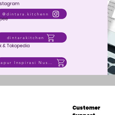
nstagram
@dintara.kitchenn
pee
dintarakitchen
k & Tokopedia
Dapur Inspirasi Nusantara
p
Customer