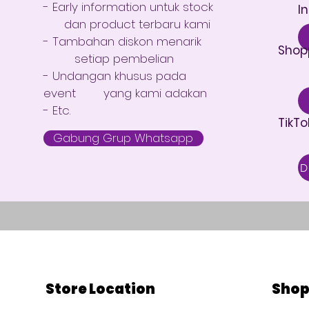
- Early information untuk stock
I
dan product terbaru kami
- Tambahan diskon menarik
Shop
setiap pembelian
- Undangan khusus pada
event yang kami adakan
- Etc.
TikTo
Gabung Grup Whatsapp
Store Location
Sho