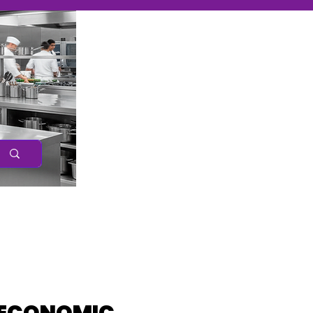
Caree
r