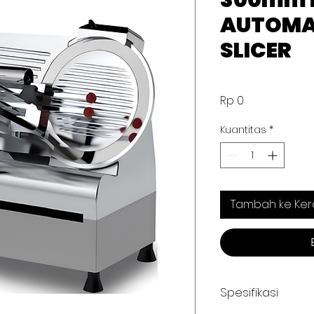
300mm 
AUTOMA
SLICER
Harga
Rp 0
Kuantitas
*
Tambah ke Ker
Spesifikasi