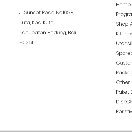
Home
Jl. Sunset Road No.168B,
Progr
Kuta, Kec. Kuta,
Shop A
Kabupaten Badung, Bali
Kitche
80361
Utensi
Sparep
Custom
Packa
Other 
Paket 
DISKO
Perist