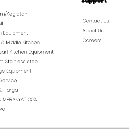
Support
am/Kegiatan
Contact Us
ll
About Us
n Equipment
Careers
l & Middle Kitchen
art Kitchen Equipment
 Stainless steel
ge Equipment
Service
& Harga
N MEIRAKYAT 30%
iwa