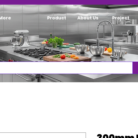
More
Product
About Us
Project