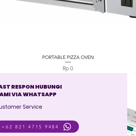
Tampilan Cepat
PORTABLE PIZZA OVEN
Harga
Rp 0
AST RESPON HUBUNGI
AMI VIA WHATSAPP
ustomer Service
+62 821 4715 9484