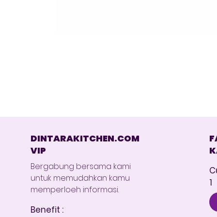
DINTARAKITCHEN.COM
F
VIP
K
Bergabung bersama kami
C
untuk memudahkan kamu
1
memperloeh informasi.
Benefit :