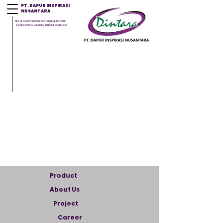
PT. DAPUR INSPIRASI
NUSANTARA
Best Commercial Kitchen Equipment,
Sparepart & Laundry in Bali, Indonesia
Product
About Us
Project
Career