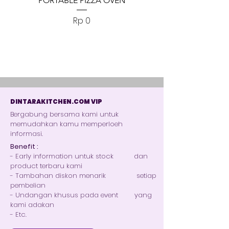
PORTABLE PIZZA OVEN
PORTABLE PIZZA
Harga
Rp 0
DINTARAKITCHEN.COM VIP
Bergabung bersama kami untuk
memudahkan kamu memperloeh
informasi.
Benefit :
- Early information untuk stock dan
product terbaru kami
- Tambahan diskon menarik setiap
pembelian
- Undangan khusus pada event yang
kami adakan
- Etc.