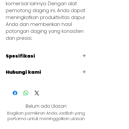
komersial lainnya. Dengan alat
pemotong daging ini, Anda dapat
meningkatkan produktivitas dapur
Anda dan memberikan hasil
potongan daging yang konsisten
dan presisi.
Spesifikasi
Code : MS300ST
Hubungi kami
Power: 250W
Voltage: 220V/50Hz or 110V/60Hz
+62 821 4715 9484
Cutting Thickness: 0-13mm
N.W./G.W.: 22.3/25.0 Kg
Dimension : 64x54x47cm 1pc/ctn
Belum ada Ulasan
Bagikan pemikiran Anda. Jadilah yang
pertama untuk meninggalkan ulasan.