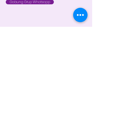
Gabung Grup Whatsapp
FAST RESPON HUBUNGI KAMI VIA
WHATSAPP
Customer Service 1
+62 821 4715 9484
Instagram
@dintara.kitchenn
dintarakitchen
Dapur Inspirasi Nusantara