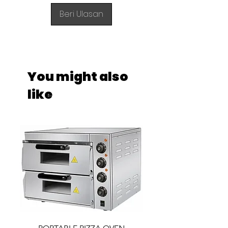
Beri Ulasan
You might also
like