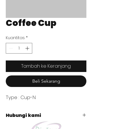
Coffee Cup
Kuantitas
*
Tambah ke Keranjang
Beli Sekarang
Type : Cup-N
Hubungi kami
+62 821 4715 9484