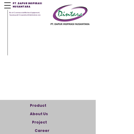
PT. DAPUR INSPIRASI
NUSANTARA
Best Commercial Kitchen Equipment,
Sparepart & Laundry in Bali, Indonesia
Product
About Us
Project
Career