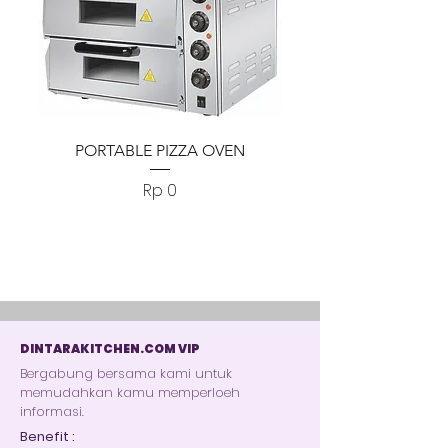
PORTABLE PIZZA OVEN
PORTABLE PIZZA
Harga
Rp 0
DINTARAKITCHEN.COM VIP
Bergabung bersama kami untuk
memudahkan kamu memperloeh
informasi.
Benefit :