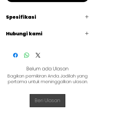
Spesifikasi
CODE : JC-FDC1200
Hubungi kami
L 1200 x W 850 x H 1610
+62 821 4715 9484
Belum ada Ulasan
Bagikan pemikiran Anda. Jadilah yang
pertama untuk meninggalkan ulasan.
Beri Ulasan