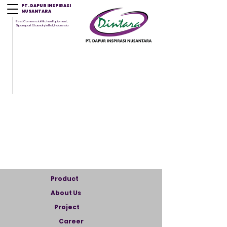
PT. DAPUR INSPIRASI
NUSANTARA
Best Commercial Kitchen Equipment,
Sparepart & Laundry in Bali, Indonesia
Product
About Us
Project
Career