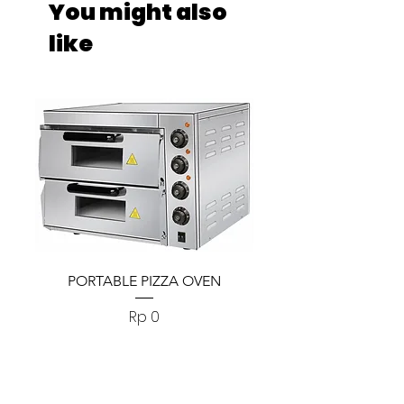
You might also
like
PORTABLE PIZZA OVEN
PORTABLE PIZZA
Harga
Rp 0