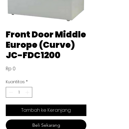
Front Door Middle
Europe (Curve)
JC-FDC1200
Harga
Rp 0
Kuantitas
*
Tambah ke Keranjang
Beli Sekarang