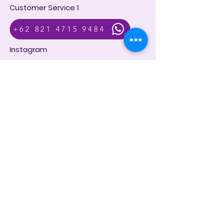
Customer Service 1
+62 821 4715 9484
Instagram
@dintara.kitchenn
dintarakitchen
Dapur Inspirasi Nusantara
Store Location
Jl. Sunset Road No.168B, Kuta, Kec. Kuta,
Kabupaten Badung, Bali 80361