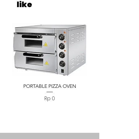
like
PORTABLE PIZZA OVEN
PORTABLE PIZZA
Harga
Rp 0