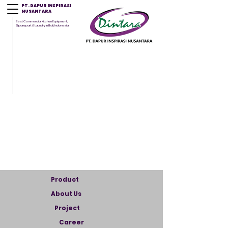
PT. DAPUR INSPIRASI
NUSANTARA
Best Commercial Kitchen Equipment,
Sparepart & Laundry in Bali, Indonesia
Product
About Us
Project
Career