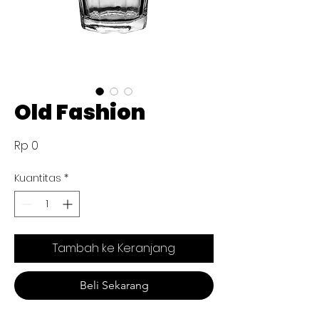
Old Fashion
Harga
Rp 0
Kuantitas
*
Tambah ke Keranjang
Beli Sekarang