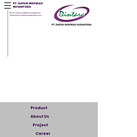
PT. DAPUR INSPIRASI
NUSANTARA
Best Commercial Kitchen Equipment,
Sparepart & Laundry in Bali, Indonesia
Product
About Us
Project
Career