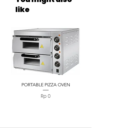
like
PORTABLE PIZZA OVEN
PORTABLE PIZZA
Harga
Rp 0