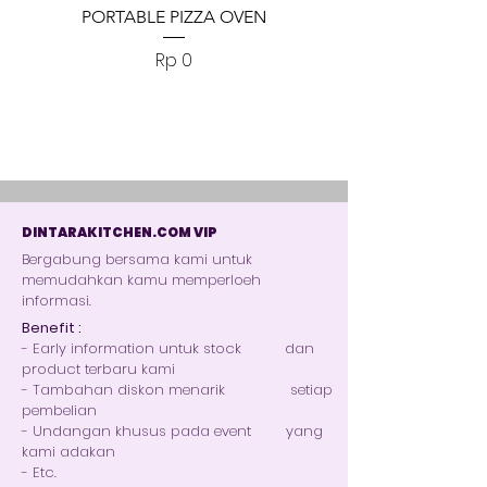
PORTABLE PIZZA OVEN
PORTABLE PIZZA
Harga
Rp 0
DINTARAKITCHEN.COM VIP
Bergabung bersama kami untuk
memudahkan kamu memperloeh
informasi.
Benefit :
- Early information untuk stock dan
product terbaru kami
- Tambahan diskon menarik setiap
pembelian
- Undangan khusus pada event yang
kami adakan
- Etc.