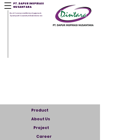
PT. DAPUR INSPIRASI
NUSANTARA
Best Commercial Kitchen Equipment,
Sparepart & Laundry in Bali, Indonesia
Product
About Us
Project
Career