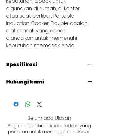
kebutuhan. Cocok untuk
digunakan di rumah, di kantor,
atau saat berlibur, Portable
Induction Cooker Double adalah
alat masak yang dapat
diandalkan untuk memenuhi
kebutuhan memasak Anda.
Spesifikasi
Code
: C7007-S
Hubungi kami
Power (KW)
: 3,5
Volts
: 220-240V/50-60HZ
+62 821 4715 9484
Product Dimensions (MM)
:
L : 730
W : 425
H : 132
Belum ada Ulasan
NET WT. (KG)
: 12
Bagikan pemikiran Anda. Jadilah yang
pertama untuk meninggalkan ulasan.