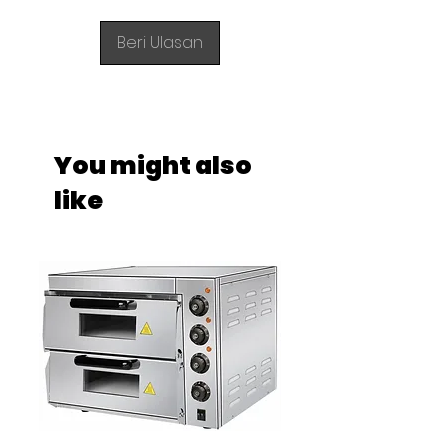
Beri Ulasan
You might also
like