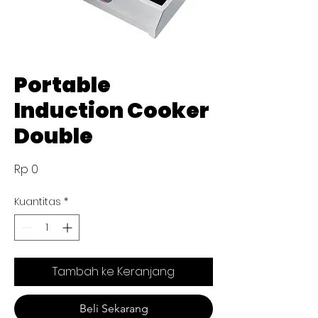
Portable
Induction Cooker
Double
Harga
Rp 0
Kuantitas
*
Tambah ke Keranjang
Beli Sekarang