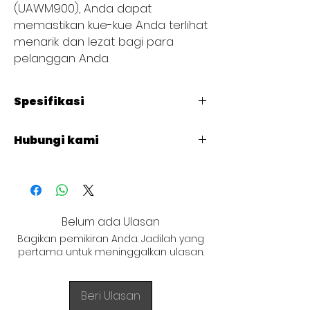
(UAWM900), Anda dapat
memastikan kue-kue Anda terlihat
menarik dan lezat bagi para
pelanggan Anda.
Spesifikasi
DIMENSIONS : L 900 x W 535 x H 880
Hubungi kami
+62 821 4715 9484
Belum ada Ulasan
Bagikan pemikiran Anda. Jadilah yang
pertama untuk meninggalkan ulasan.
Beri Ulasan