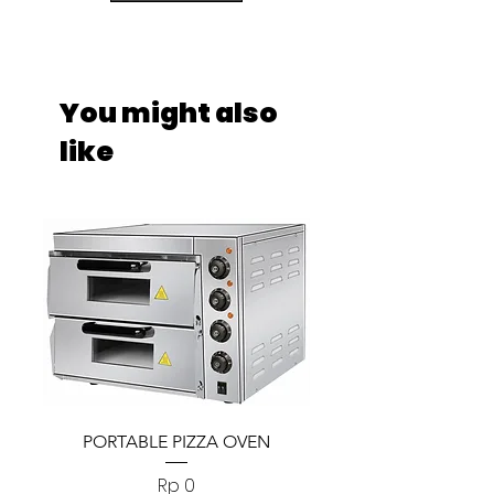
You might also
like
PORTABLE PIZZA OVEN
PORTABLE PIZZA
Harga
Rp 0