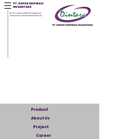
PT. DAPUR INSPIRASI
NUSANTARA
Best Commercial Kitchen Equipment,
Sparepart & Laundry in Bali, Indonesia
Product
About Us
Project
Career