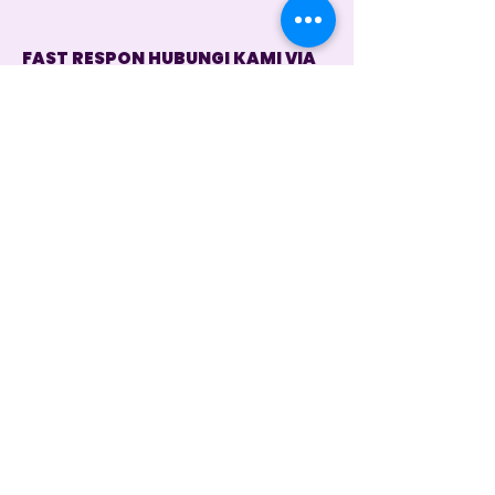
FAST RESPON HUBUNGI KAMI VIA
WHATSAPP
Customer Service 1
+62 821 4715 9484
Instagram
@dintara.kitchenn
dintarakitchen
Dapur Inspirasi Nusantara
Store Location
Jl. Sunset Road No.168B, Kuta, Kec. Kuta,