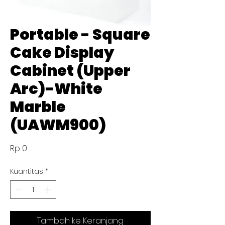
Portable - Square
Cake Display
Cabinet (Upper
Arc)-White
Marble
(UAWM900)
Harga
Rp 0
Kuantitas
*
Tambah ke Keranjang