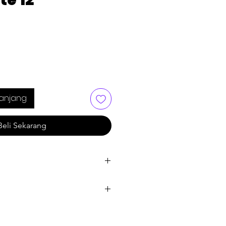
te 12"
anjang
Beli Sekarang