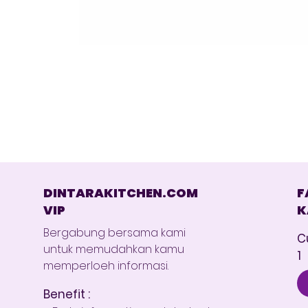
DINTARAKITCHEN.COM
F
VIP
K
Bergabung bersama kami
C
untuk memudahkan kamu
1
memperloeh informasi.
Benefit :