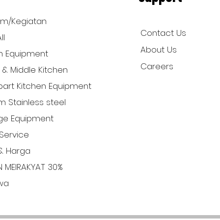
am/Kegiatan
Contact Us
ll
About Us
n Equipment
Careers
l & Middle Kitchen
art Kitchen Equipment
 Stainless steel
ge Equipment
Service
& Harga
N MEIRAKYAT 30%
iwa