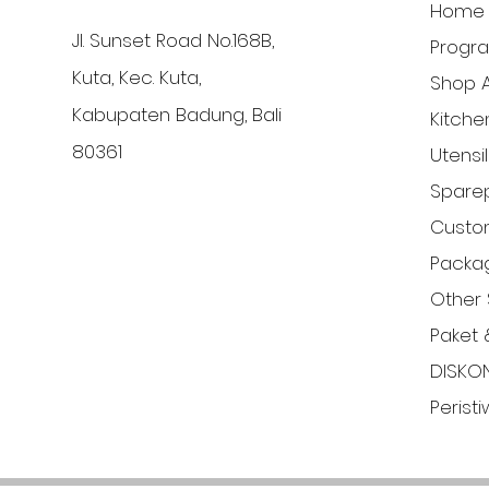
Home
Jl. Sunset Road No.168B,
Progr
Kuta, Kec. Kuta,
Shop A
Kabupaten Badung, Bali
Kitche
80361
Utensi
Sparep
Custom
Packa
Other 
Paket 
DISKO
Perist