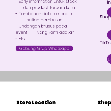
- Early information untuk stock
I
dan product terbaru kami
- Tambahan diskon menarik
Shop
setiap pembelian
- Undangan khusus pada
event yang kami adakan
- Etc.
TikTo
Gabung Grup Whatsapp
Store Location
Sho