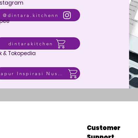
nstagram
@dintara.kitchenn
pee
dintarakitchen
k & Tokopedia
Dapur Inspirasi Nusantara
p
Customer
Support