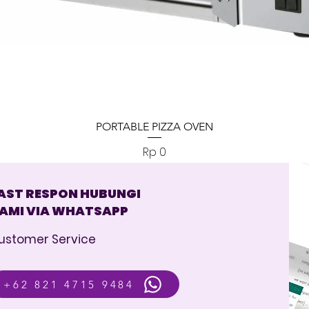
Tampilan Cepat
PORTABLE PIZZA OVEN
Harga
Rp 0
AST RESPON HUBUNGI
AMI VIA WHATSAPP
ustomer Service
+62 821 4715 9484