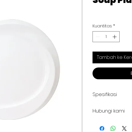
Soup Pla
Kuantitas
*
Tambah ke Ker
Spesifikasi
Type : H-6512
Hubungi kami
+62 821 4715 9484