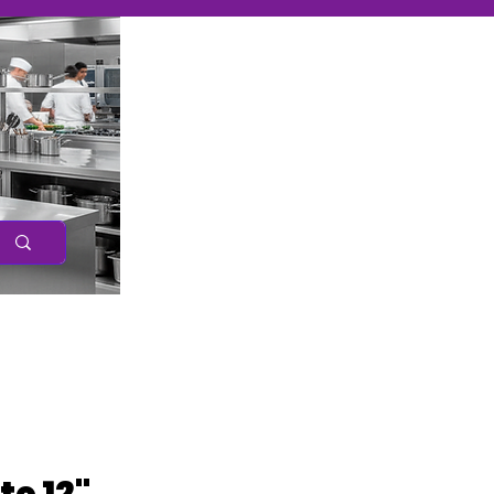
Caree
r