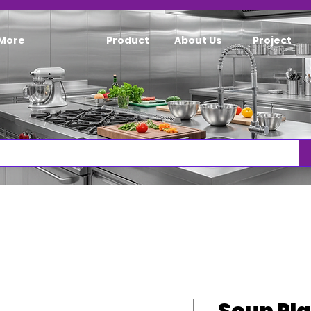
More
Product
About Us
Project