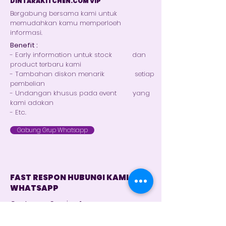
DINTARAKITCHEN.COM VIP
Bergabung bersama kami untuk
memudahkan kamu memperloeh
informasi.
Benefit :
- Early information untuk stock dan
product terbaru kami
- Tambahan diskon menarik setiap
pembelian
- Undangan khusus pada event yang
kami adakan
- Etc.
Gabung Grup Whatsapp
FAST RESPON HUBUNGI KAMI VIA
WHATSAPP
Customer Service 1
+62 821 4715 9484