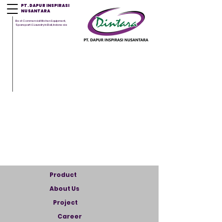
PT. DAPUR INSPIRASI
NUSANTARA
Best Commercial Kitchen Equipment,
Sparepart & Laundry in Bali, Indonesia
Product
About Us
Project
Career