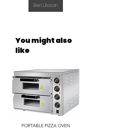
Beri Ulasan
You might also
like
PORTABLE PIZZA OVEN
PORTABLE PIZZA