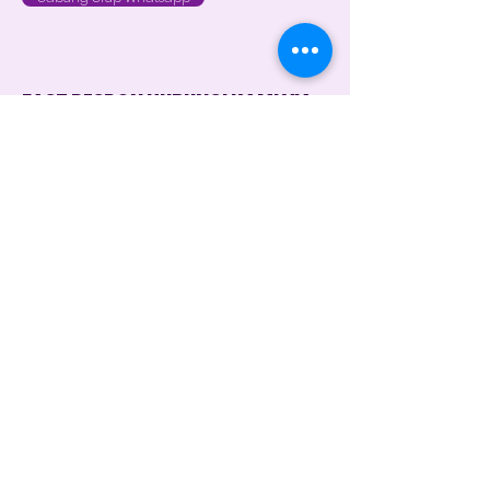
FAST RESPON HUBUNGI KAMI VIA
WHATSAPP
Customer Service 1
+62 821 4715 9484
Instagram
@dintara.kitchenn
dintarakitchen
Dapur Inspirasi Nusantara
Store Location