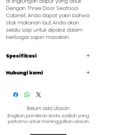
di lingkungan dapur yang sibuk. 
Dengan Three Door Seafood 
Cabinet, Anda dapat yakin bahwa 
stok makanan laut Anda akan 
selalu siap untuk dipakai dalam 
berbagai sajian masakan.
Spesifikasi
Code
: JD-A-9085
Hubungi kami
Description
: Green Oil/LP Gas
Product Dimensions (MM)
+62 821 4715 9484
L : 900
W : 850
H : 1800
NET WT. (KG)
: 252
Belum ada Ulasan
Bagikan pemikiran Anda. Jadilah yang
pertama untuk meninggalkan ulasan.