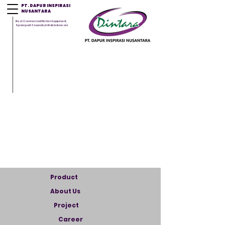
PT. DAPUR INSPIRASI
NUSANTARA
Best Commercial Kitchen Equipment,
Sparepart & Laundry in Bali, Indonesia
Product
About Us
Project
Career