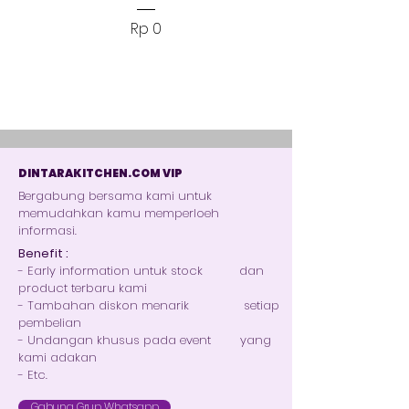
Harga
Rp 0
DINTARAKITCHEN.COM VIP
Bergabung bersama kami untuk
memudahkan kamu memperloeh
informasi.
Benefit :
- Early information untuk stock dan
product terbaru kami
- Tambahan diskon menarik setiap
pembelian
- Undangan khusus pada event yang
kami adakan
- Etc.
Gabung Grup Whatsapp