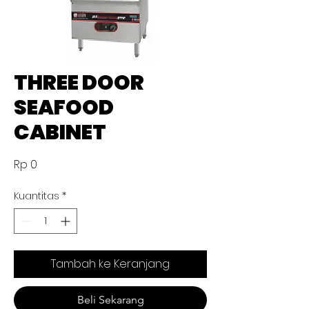
THREE DOOR
SEAFOOD
CABINET
Harga
Rp 0
Kuantitas
*
Tambah ke Keranjang
Beli Sekarang