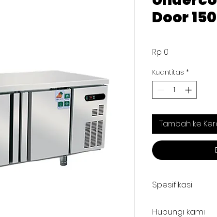
Undercou
Door 15
Harga
Rp 0
Kuantitas
*
Tambah ke Ker
Spesifikasi
Code
: AWR15
Hubungi kami
Temperatur Range