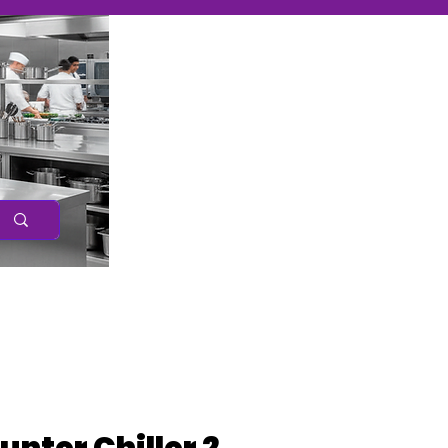
Caree
r