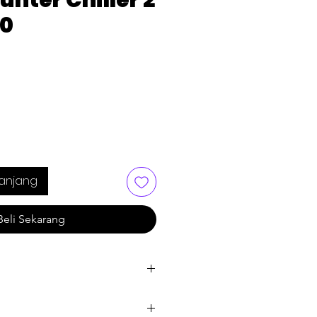
nter Chiller 2
00
anjang
Beli Sekarang
 (°C)
: 10~-2