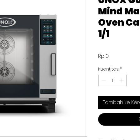
UNOX Ga
Mind Ma
Oven Cap
1/1
Harga
Rp 0
Kuantitas
*
Tambah ke Ker