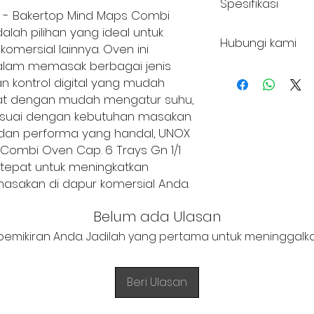
Spesifikasi
 - Bakertop Mind Maps Combi
DIMENSION (MM)
alah pilihan yang ideal untuk
Hubungi kami
L : 860, W : 957, H : 8
komersial lainnya. Oven ini
dalam memasak berbagai jenis
+62 821 4715 9484
n kontrol digital yang mudah
at dengan mudah mengatur suhu,
suai dengan kebutuhan masakan.
h dan performa yang handal, UNOX
Combi Oven Cap. 6 Trays Gn 1/1
tepat untuk meningkatkan
 masakan di dapur komersial Anda.
Belum ada Ulasan
pemikiran Anda. Jadilah yang pertama untuk meninggalka
Beri Ulasan