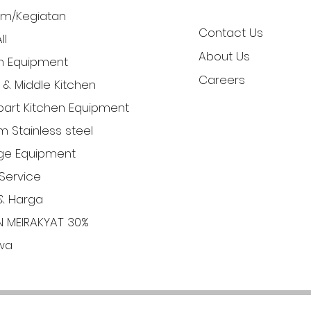
am/Kegiatan
Contact Us
ll
About Us
n Equipment
Careers
l & Middle Kitchen
art Kitchen Equipment
 Stainless steel
ge Equipment
Service
& Harga
N MEIRAKYAT 30%
iwa