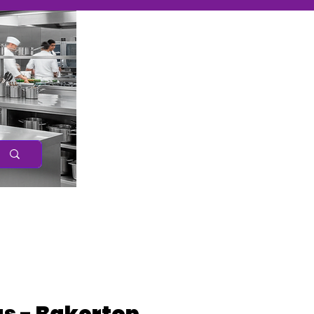
Caree
r