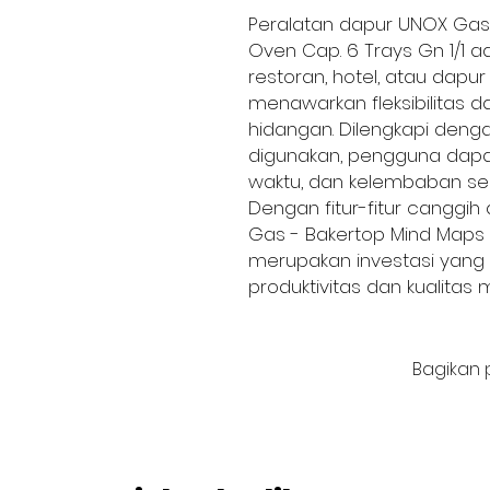
Peralatan dapur UNOX Gas
Oven Cap. 6 Trays Gn 1/1 ad
restoran, hotel, atau dapur 
menawarkan fleksibilitas 
hidangan. Dilengkapi denga
digunakan, pengguna dap
waktu, dan kelembaban se
Dengan fitur-fitur canggi
Gas - Bakertop Mind Maps 
merupakan investasi yang 
produktivitas dan kualitas
Bagikan 