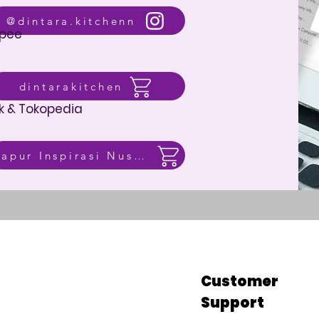
@dintara.kitchenn
pee
dintarakitchen
k & Tokopedia
Dapur Inspirasi Nusantara
p
Customer
Support