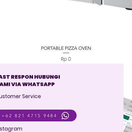
Tampilan Cepat
PORTABLE PIZZA OVEN
Harga
Rp 0
AST RESPON HUBUNGI
AMI VIA WHATSAPP
ustomer Service
+62 821 4715 9484
nstagram