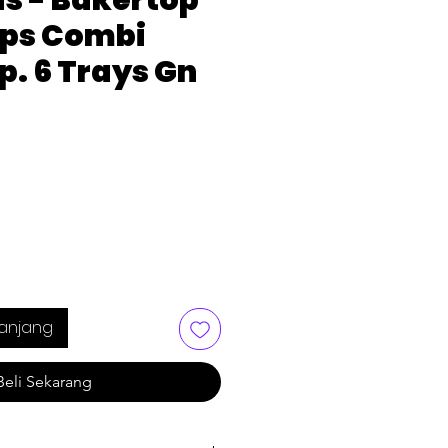
s - Bakertop
ps Combi
. 6 Trays Gn
anjang
Beli Sekarang