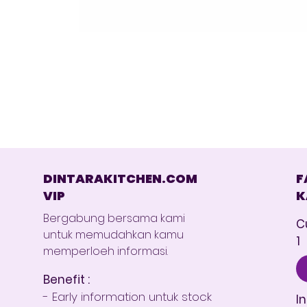
DINTARAKITCHEN.COM
F
VIP
K
Bergabung bersama kami
C
untuk memudahkan kamu
1
memperloeh informasi.
Benefit :
- Early information untuk stock
I