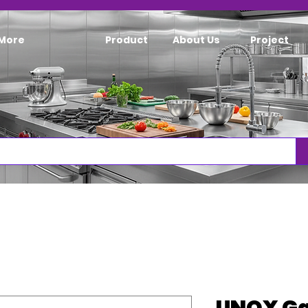
More
Product
About Us
Project