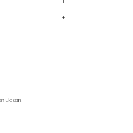
43
n ulasan.