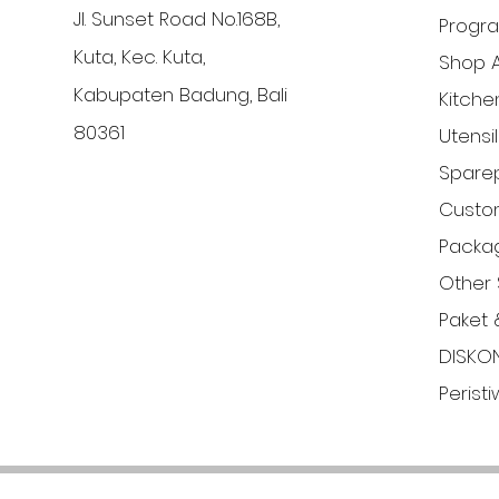
Jl. Sunset Road No.168B,
Progr
Kuta, Kec. Kuta,
Shop A
Kabupaten Badung, Bali
Kitche
80361
Utensi
Sparep
Custom
Packa
Other 
Paket 
DISKO
Perist