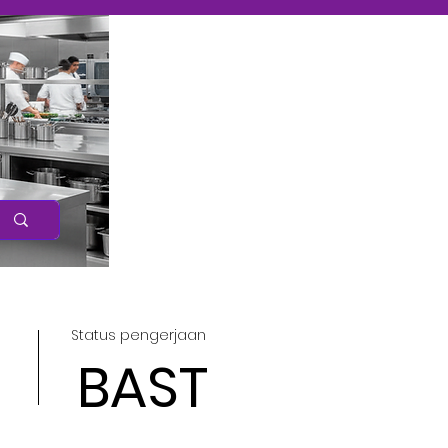
Caree
r
Status pengerjaan
BAST