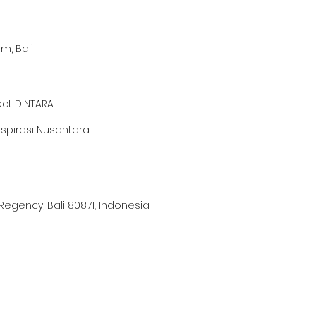
m, Bali
ct DINTARA
nspirasi Nusantara
egency, Bali 80871, Indonesia