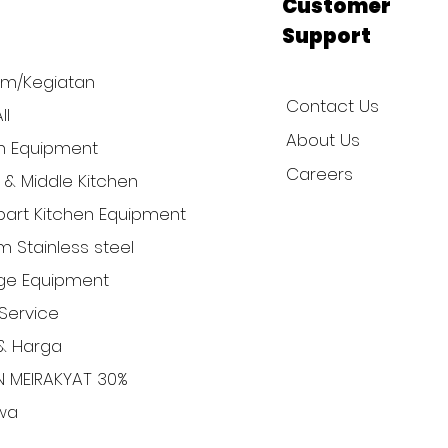
p
Customer
Support
am/Kegiatan
Contact Us
ll
About Us
n Equipment
Careers
l & Middle Kitchen
art Kitchen Equipment
 Stainless steel
ge Equipment
Service
& Harga
N MEIRAKYAT 30%
iwa