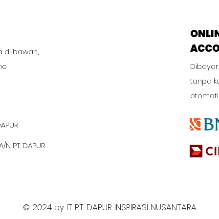
ONLI
ACC
a di bawah,
no
Dibayar
tanpa k
otomati
DAPUR
A/N PT. DAPUR
© 2024 by IT PT. DAPUR INSPIRASI NUSANTARA