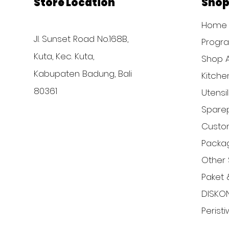
Store Location
Sho
Home
Jl. Sunset Road No.168B,
Progr
Kuta, Kec. Kuta,
Shop A
Kabupaten Badung, Bali
Kitche
80361
Utensi
Sparep
Custom
Packa
Other 
Paket 
DISKO
Perist