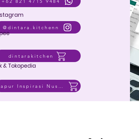
+62 821 4715 9484
nstagram
@dintara.kitchenn
pee
dintarakitchen
k & Tokopedia
Dapur Inspirasi Nusantara