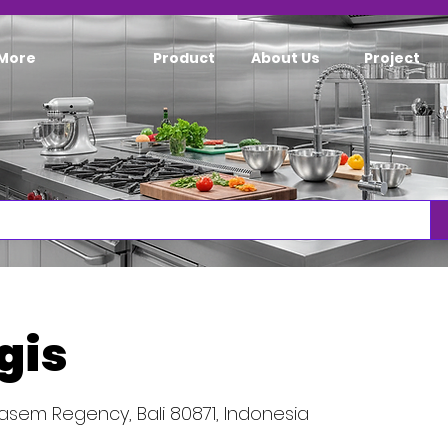
More
Product
About Us
Project
gis
gasem Regency, Bali 80871, Indonesia