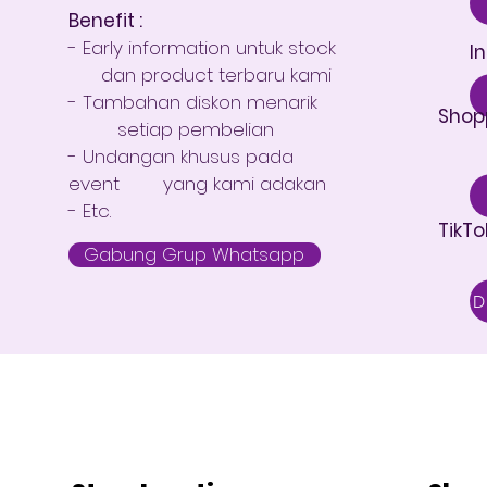
Benefit :
- Early information untuk stock
I
dan product terbaru kami
- Tambahan diskon menarik
Shop
setiap pembelian
- Undangan khusus pada
event yang kami adakan
- Etc.
TikTo
Gabung Grup Whatsapp