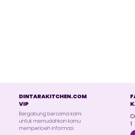
DINTARAKITCHEN.COM
F
VIP
K
Bergabung bersama kami
C
untuk memudahkan kamu
1
memperloeh informasi.