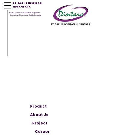
PT. DAPUR INSPIRASI
NUSANTARA
Best Commercial Kitchen Equipment,
Sparepart & Laundry in Bali, Indonesia
Product
About Us
Project
Career