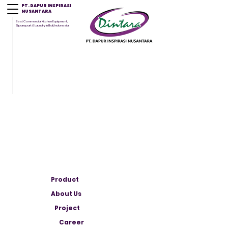
PT. DAPUR INSPIRASI
NUSANTARA
Best Commercial Kitchen Equipment,
Sparepart & Laundry in Bali, Indonesia
Product
About Us
Project
Career