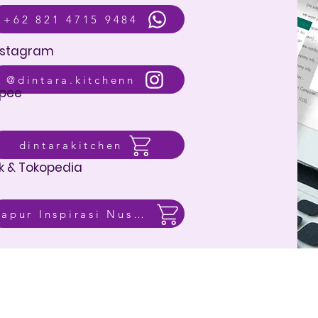
+62 821 4715 9484
nstagram
@dintara.kitchenn
pee
dintarakitchen
k & Tokopedia
Dapur Inspirasi Nusantara