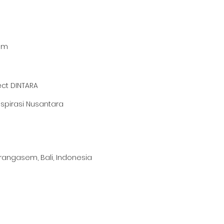
em
ct DINTARA
nspirasi Nusantara
arangasem, Bali, Indonesia