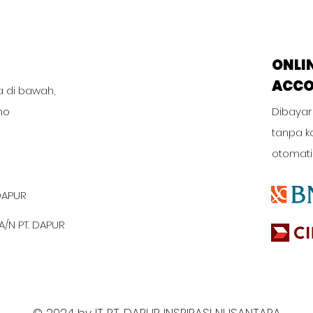
ONLI
ACC
a di bawah,
no
Dibayar
tanpa k
otomati
DAPUR
A/N PT. DAPUR