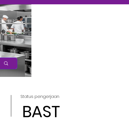
Caree
r
Status pengerjaan
BAST