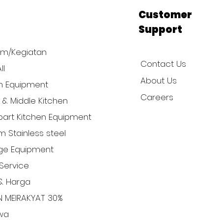
p
Customer
Support
am/Kegiatan
Contact Us
ll
About Us
n Equipment
Careers
l & Middle Kitchen
art Kitchen Equipment
 Stainless steel
ge Equipment
Service
& Harga
N MEIRAKYAT 30%
iwa