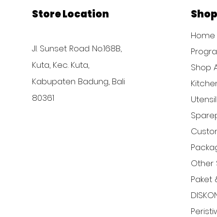
Store Location
Sho
Home
Jl. Sunset Road No.168B,
Progr
Kuta, Kec. Kuta,
Shop A
Kabupaten Badung, Bali
Kitche
80361
Utensi
Sparep
Custom
Packa
Other 
Paket 
DISKO
Perist