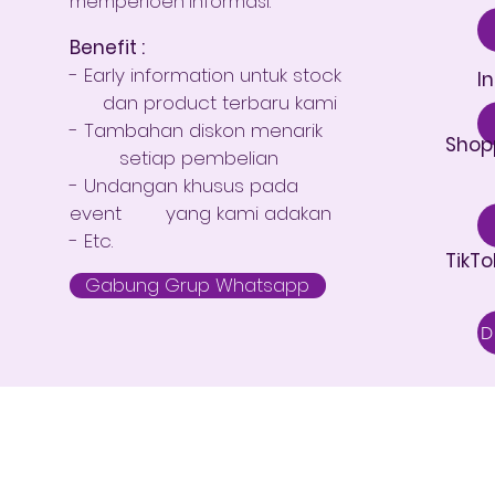
memperloeh informasi.
Benefit :
- Early information untuk stock
I
dan product terbaru kami
- Tambahan diskon menarik
Shop
setiap pembelian
- Undangan khusus pada
event yang kami adakan
- Etc.
TikTo
Gabung Grup Whatsapp