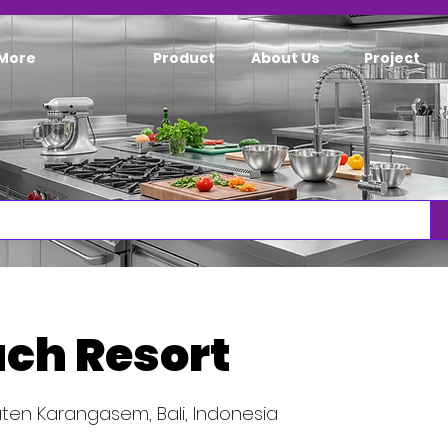
More
Product
About Us
Project
ch Resort
aten Karangasem, Bali, Indonesia