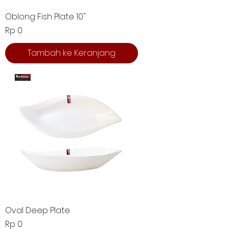
Oblong Fish Plate 10"
Harga
Rp 0
Tambah ke Keranjang
Oval Deep Plate
Harga
Rp 0