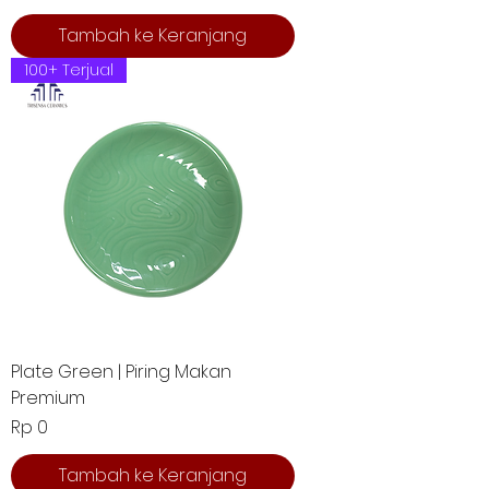
Tambah ke Keranjang
100+ Terjual
Plate Green | Piring Makan
Premium
Harga
Rp 0
Tambah ke Keranjang