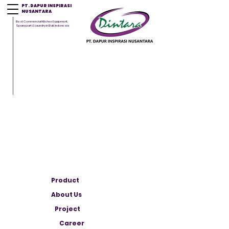
PT. DAPUR INSPIRASI
NUSANTARA
Best Commercial Kitchen Equipment,
Sparepart & Laundry in Bali, Indonesia
Product
About Us
Project
Career