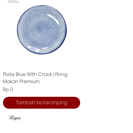
Plate Blue With Crack | Piring
Makan Premium
Harga
Rp 0
Tambah ke Keranjang