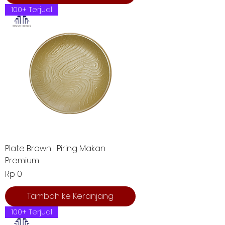
100+ Terjual
Plate Brown | Piring Makan
Premium
Harga
Rp 0
Tambah ke Keranjang
100+ Terjual