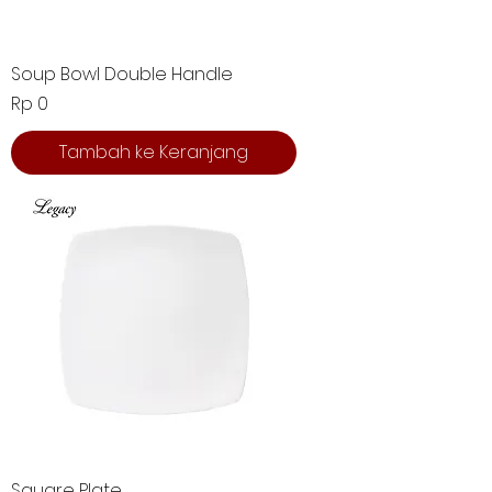
Soup Bowl Double Handle
Harga
Rp 0
Tambah ke Keranjang
Square Plate