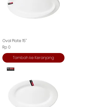
Oval Plate 15"
Harga
Rp 0
Tambah ke Keranjang