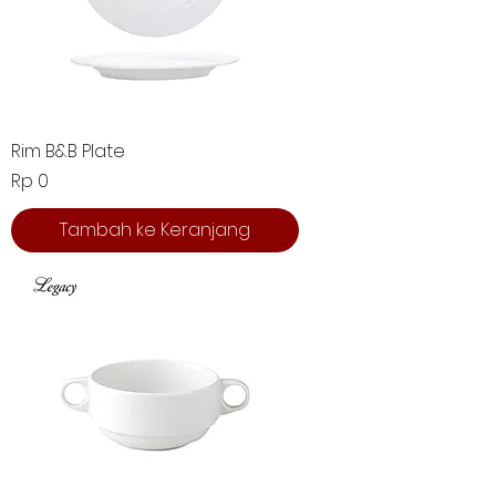
Rim B&B Plate
Harga
Rp 0
Tambah ke Keranjang