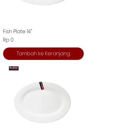
Fish Plate 14"
Harga
Rp 0
Tambah ke Keranjang