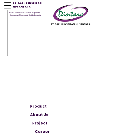
PT. DAPUR INSPIRASI
NUSANTARA
Best Commercial Kitchen Equipment,
Sparepart & Laundry in Bali, Indonesia
Product
About Us
Project
Career