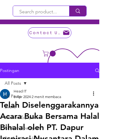
Contact Us
Postingan
All Posts
Head IT
All Posts
8 Apr 2024
2 menit membaca
Telah Diselenggarakannya
Event
Acara Buka Bersama Halal
Kitchen Equipment
Bihalal oleh PT. Dapur
Kitchen Sparepart
Inspirasi Nusantara Dalam
Product Knowledge