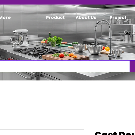
More
Product
About Us
Project