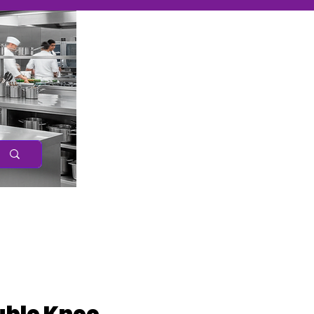
Caree
r