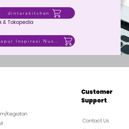
dintarakitchen
k & Tokopedia
Dapur Inspirasi Nusantara
p
Customer
Support
am/Kegiatan
Contact Us
ll