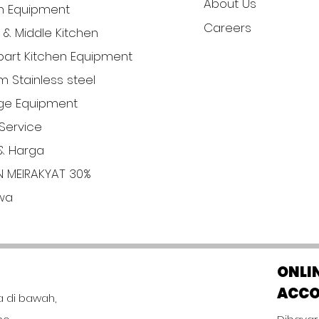
About Us
n Equipment
Careers
l & Middle Kitchen
art Kitchen Equipment
 Stainless steel
ge Equipment
Service
& Harga
N MEIRAKYAT 30%
iwa
ONLI
ACC
a di bawah,