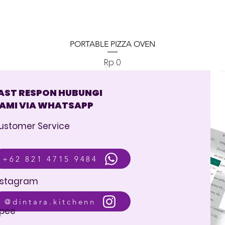
Tampilan Cepat
PORTABLE PIZZA OVEN
Harga
Rp 0
AST RESPON HUBUNGI
AMI VIA WHATSAPP
ustomer Service
+62 821 4715 9484
nstagram
@dintara.kitchenn
pee