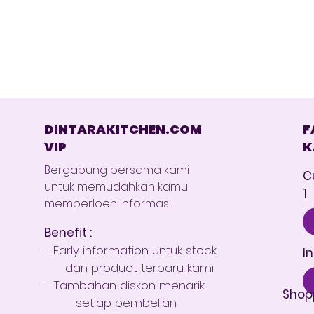
DINTARAKITCHEN.COM
F
VIP
K
Bergabung bersama kami
C
untuk memudahkan kamu
1
memperloeh informasi.
Benefit :
- Early information untuk stock
I
dan product terbaru kami
- Tambahan diskon menarik
Shop
setiap pembelian