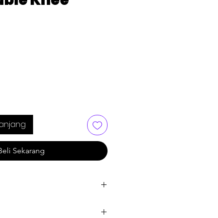
uble Knee
anjang
Beli Sekarang