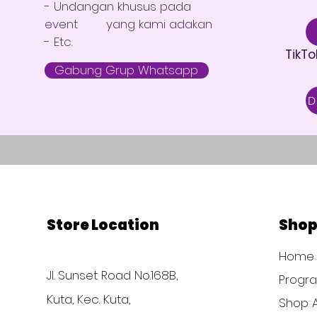
- Undangan khusus pada
event yang kami adakan
- Etc.
TikTo
Gabung Grup Whatsapp
Store Location
Sho
Home
Jl. Sunset Road No.168B,
Progr
Kuta, Kec. Kuta,
Shop A