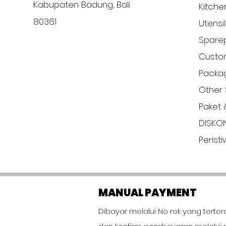
Kabupaten Badung, Bali
Kitche
80361
Utensi
Sparep
Custom
Packa
Other 
Paket 
DISKO
Perist
MANUAL PAYMENT
Dibayar melalui No rek yang terter