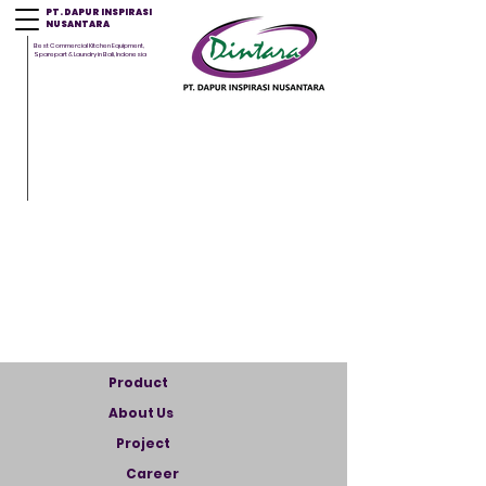
PT. DAPUR INSPIRASI
NUSANTARA
Best Commercial Kitchen Equipment,
Sparepart & Laundry in Bali, Indonesia
Product
About Us
Project
Career