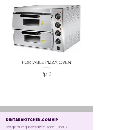
PORTABLE PIZZA OVEN
PORTABLE PIZZA
Harga
Rp 0
DINTARAKITCHEN.COM VIP
Bergabung bersama kami untuk