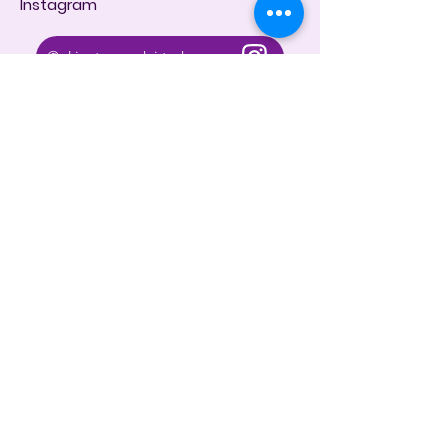
Instagram
@dintara.kitchenn
dintarakitchen
Dapur Inspirasi Nusantara
Store Location
Jl. Sunset Road No.168B, Kuta, Kec. Kuta,
Kabupaten Badung, Bali 80361
Customer Support
Contact Us
About Us