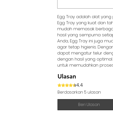
Egg Tray adalah alat yang
Egg Tray yang kuat dan t
mudah memasak berbagai 
hasil yang sempurna setiap
Anda, Egg Tray ini juga mu
agar tetap higienis. Deng
dapat mengatur telur de
dengan hasil yang optimal. 
untuk memudahkan prose
Ulasan
4.4
Dinilai 4,4 dari 5 bintang.
Berdasarkan 5 ulasan
Beri Ulasan