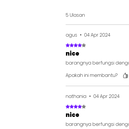
5 Ulasan
agus
•
04 Apr 2024
Dinilai 4 dari 5 bintang.
nice
barangnya berfungsi deng
Apakah ini membantu?
nathania
•
04 Apr 2024
Dinilai 4 dari 5 bintang.
nice
barangnya berfungsi deng