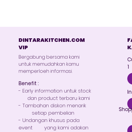
DINTARAKITCHEN.COM
F
VIP
K
Bergabung bersama kami
C
untuk memudahkan kamu
1
memperloeh informasi.
Benefit :
- Early information untuk stock
I
dan product terbaru kami
- Tambahan diskon menarik
Shop
setiap pembelian
- Undangan khusus pada
event yang kami adakan