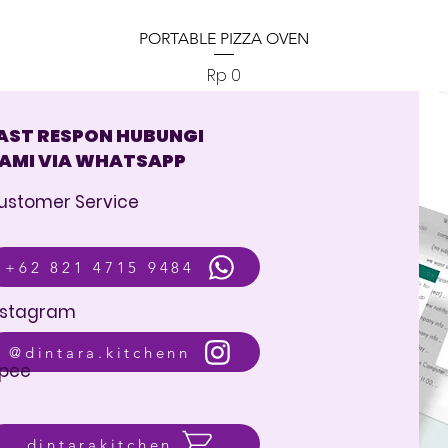
Tampilan Cepat
PORTABLE PIZZA OVEN
Harga
Rp 0
AST RESPON HUBUNGI
AMI VIA WHATSAPP
ustomer Service
+62 821 4715 9484
nstagram
@dintara.kitchenn
pee
dintarakitchen