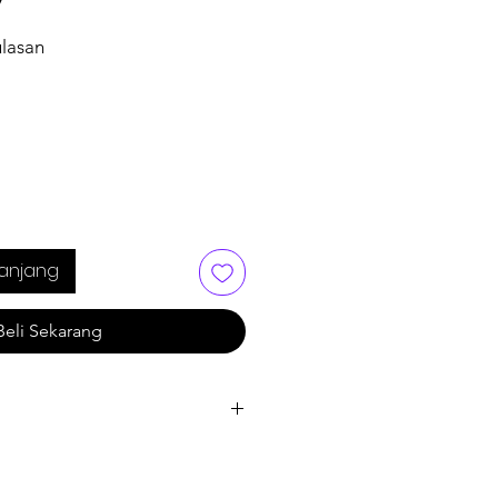
y
ulasan
.4 dari lima bintang berdasarkan 5 ulasan
anjang
Beli Sekarang