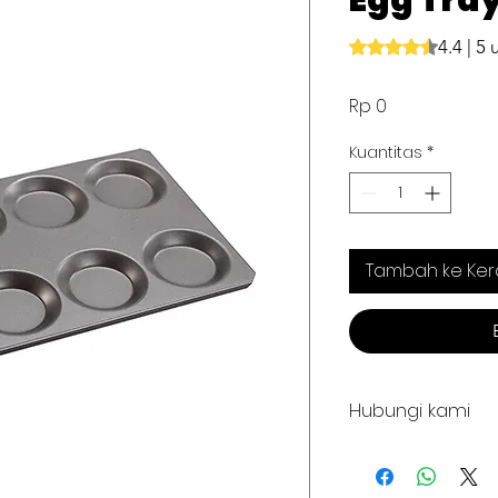
Egg Tra
4.4 | 5 
Peringkat adalah 4
Harga
Rp 0
Kuantitas
*
Tambah ke Ker
Hubungi kami
+62 821 4715 9484