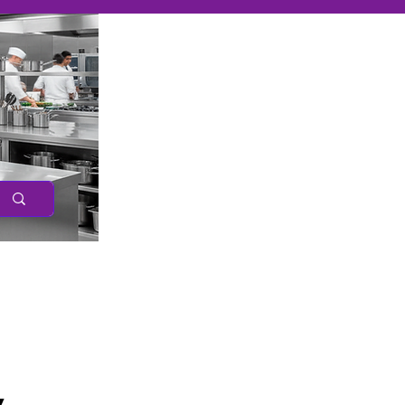
Caree
r