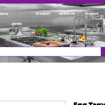
More
Product
About Us
Project