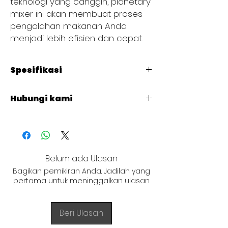
teknologi yang canggih, planetary
mixer ini akan membuat proses
pengolahan makanan Anda
menjadi lebih efisien dan cepat.
Spesifikasi
DIMENSION (MM) : L 700 x W 620 x H 1200
Hubungi kami
+62 821 4715 9484
Belum ada Ulasan
Bagikan pemikiran Anda. Jadilah yang
pertama untuk meninggalkan ulasan.
Beri Ulasan