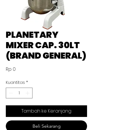
PLANETARY
MIXER CAP. 30LT
(BRAND GENERAL)
Harga
Rp 0
Kuantitas
*
Tambah ke Keranjang
Beli Sekarang