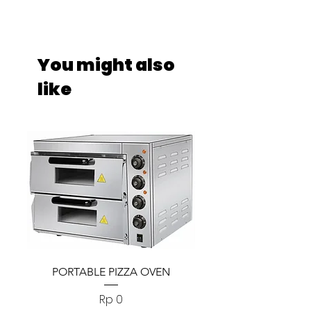
You might also
like
PORTABLE PIZZA OVEN
PORTABLE PIZZA
Harga
Rp 0