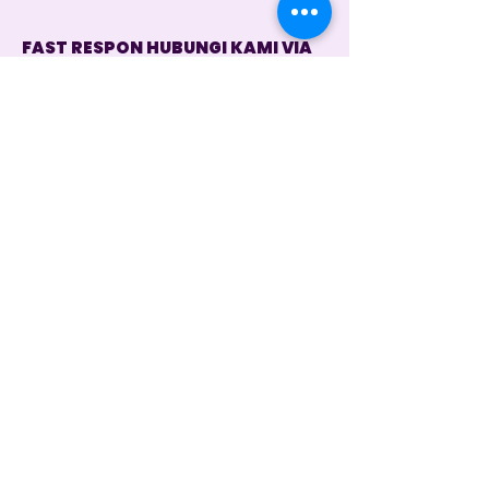
FAST RESPON HUBUNGI KAMI VIA
WHATSAPP
Customer Service 1
+62 821 4715 9484
Instagram
@dintara.kitchenn
dintarakitchen
Dapur Inspirasi Nusantara
Store Location
Jl. Sunset Road No.168B, Kuta, Kec. Kuta,