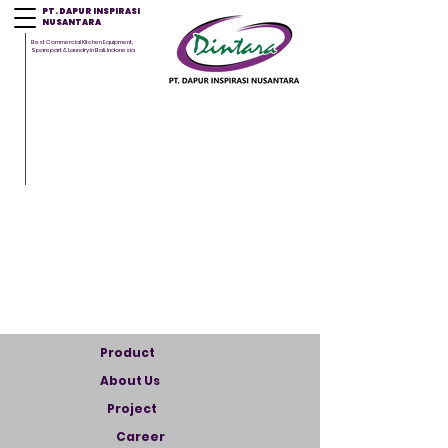
PT. DAPUR INSPIRASI
NUSANTARA
Best Commercial Kitchen Equipment,
Sparepart & Laundry in Bali, Indonesia
Product
About Us
Project
Career