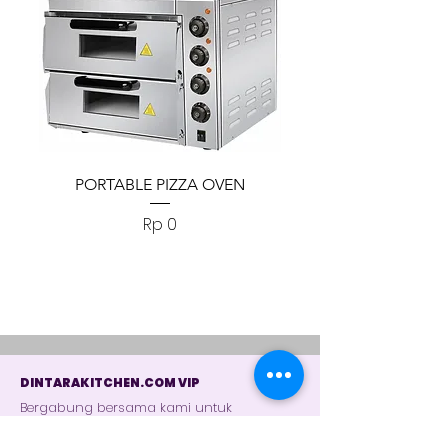
PORTABLE PIZZA OVEN
PORTABLE PIZZA
Harga
Rp 0
DINTARAKITCHEN.COM VIP
Bergabung bersama kami untuk
memudahkan kamu memperloeh
informasi.