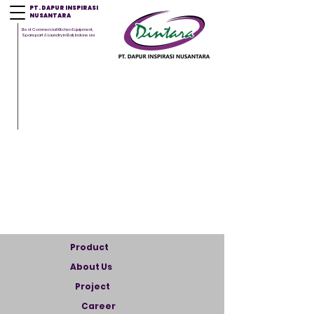
PT. DAPUR INSPIRASI
NUSANTARA
Best Commercial Kitchen Equipment,
Sparepart & Laundry in Bali, Indonesia
Product
About Us
Project
Career