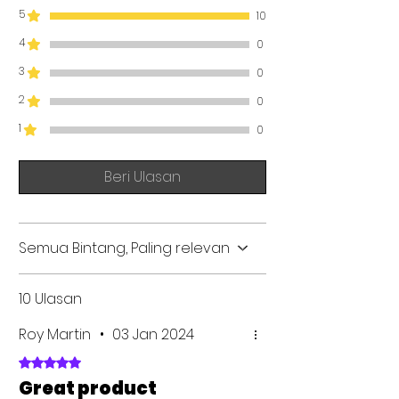
L : 600
5
10
W : 750
H : 387.5/850
4
0
3
0
NET WT. (KG)
: 52,16
2
0
1
0
Beri Ulasan
Semua Bintang, Paling relevan
10 Ulasan
Roy Martin
•
03 Jan 2024
Dinilai 5 dari 5 bintang.
Great product