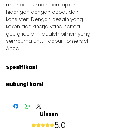
membantu mempersiapkan
hidangan dengan cepat dan
konsisten. Dengan desain yang
kokoh dan kinerja yang handal,
gas griddle ini adalah pilihan yang
sempurna untuk dapur komersial
Anda.
Spesifikasi
Code
: CP-G24-M
Hubungi kami
Gas type
: LP
+62 821 4715 9484
Number Of Burners
: 3
Ulasan
Total BTU
: 60.000
5.0
Dinilai 5 dari 5 bintang.
Product Dimensions