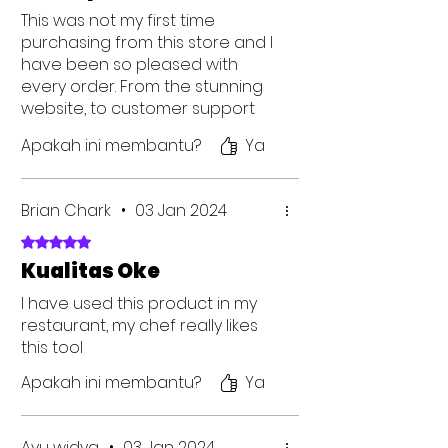
This was not my first time
purchasing from this store and I
have been so pleased with
every order. From the stunning
website, to customer support
and delivery - all were hassle-
Apakah ini membantu?
Ya
free and pleasant.
Brian Chark
•
03 Jan 2024
Dinilai 5 dari 5 bintang.
Kualitas Oke
I have used this product in my
restaurant, my chef really likes
this tool
Apakah ini membantu?
Ya
Ayu widya
•
03 Jan 2024