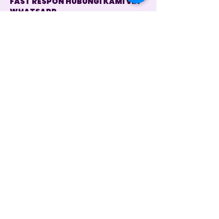
FAST RESPON HUBUNGI KAMI VIA
WHATSAPP
Customer Service 1
+62 821 4715 9484
Instagram
@dintara.kitchenn
dintarakitchen
Dapur Inspirasi Nusantara
Store Location
Jl. Sunset Road No.168B, Kuta, Kec. Kuta,
Kabupaten Badung, Bali 80361