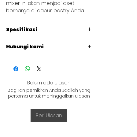
mixer ini akan menjadi aset
berharga di dapur pastry Anda.
Spesifikasi
Code
: B10K
Hubungi kami
Bowl Volume (L)
: 10
Volts
: 220-240V/50-60HZ
+62 821 4715 9484
Power
: 0,45
Max Kneading Capacity (KG)
: 5
Mixing Speed
: 110/178/390R/MIN
Product Dimensions (MM)
Belum ada Ulasan
L : 450
Bagikan pemikiran Anda. Jadilah yang
W : 366
pertama untuk meninggalkan ulasan.
H : 606
NET WT (KG)
: 56
Beri Ulasan