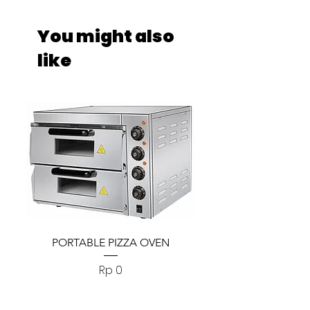
You might also
like
PORTABLE PIZZA OVEN
PORTABLE PIZZA
Harga
Rp 0