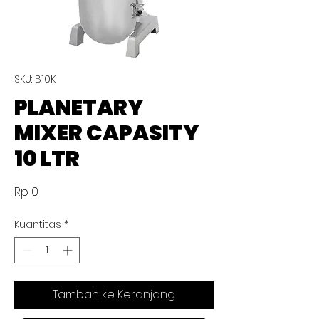
SKU: B10K
PLANETARY
MIXER CAPASITY
10 LTR
Harga
Rp 0
Kuantitas
*
Tambah ke Keranjang