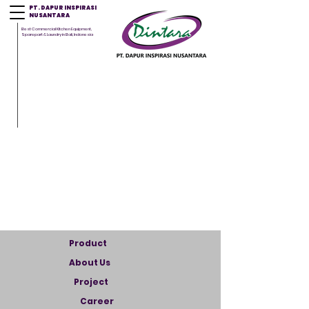
PT. DAPUR INSPIRASI
NUSANTARA
Best Commercial Kitchen Equipment,
Sparepart & Laundry in Bali, Indonesia
Product
About Us
Project
Career