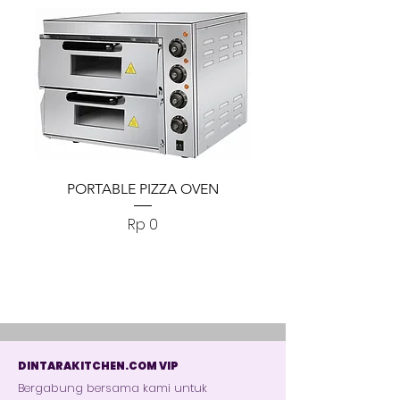
PORTABLE PIZZA OVEN
PORTABLE PIZZA
Harga
Rp 0
DINTARAKITCHEN.COM VIP
Bergabung bersama kami untuk