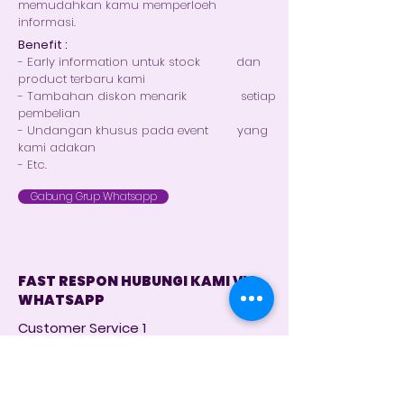
memudahkan kamu memperloeh
informasi.
Benefit :
- Early information untuk stock dan
product terbaru kami
- Tambahan diskon menarik setiap
pembelian
- Undangan khusus pada event yang
kami adakan
- Etc.
Gabung Grup Whatsapp
FAST RESPON HUBUNGI KAMI VIA
WHATSAPP
Customer Service 1
+62 821 4715 9484