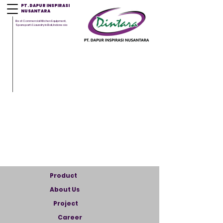
PT. DAPUR INSPIRASI
NUSANTARA
Best Commercial Kitchen Equipment,
Sparepart & Laundry in Bali, Indonesia
Product
About Us
Project
Career