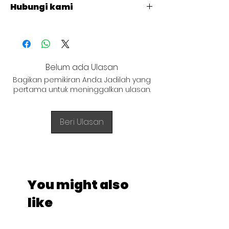
Hubungi kami
L : 570
W : 600
+62 821 4715 9484
H : 485
Belum ada Ulasan
Bagikan pemikiran Anda. Jadilah yang
pertama untuk meninggalkan ulasan.
Beri Ulasan
You might also
like