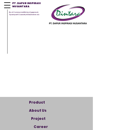
PT. DAPUR INSPIRASI
NUSANTARA
Best Commercial Kitchen Equipment,
Sparepart & Laundry in Bali, Indonesia
Product
About Us
Project
Career