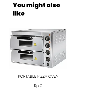
You might also
like
PORTABLE PIZZA OVEN
PORTABLE PIZZA
Harga
Rp 0