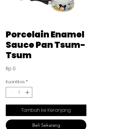
Porcelain Enamel
Sauce Pan Tsum-
Tsum
Harga
Rp 0
Kuantitas
*
Tambah ke Keranjang
Beli Sekarang