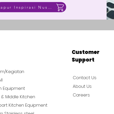
Dapur Inspirasi Nusantara
p
Customer
Support
am/Kegiatan
Contact Us
ll
About Us
n Equipment
Careers
l & Middle Kitchen
art Kitchen Equipment
 Stainless steel