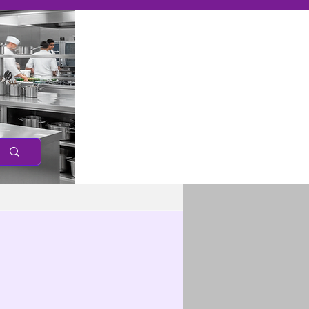
Caree
r