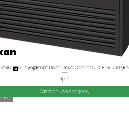
kan
Style Four layer Front Door Cake Cabinet JC-FDR1500 (Re
Tampilan Cepat
Harga
Rp 0
Tambah ke Keranjang
ung