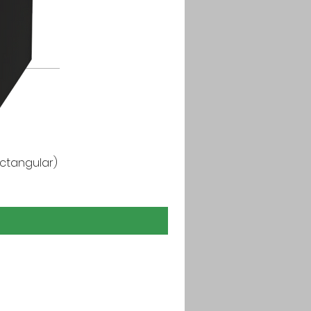
ctangular)
Japan