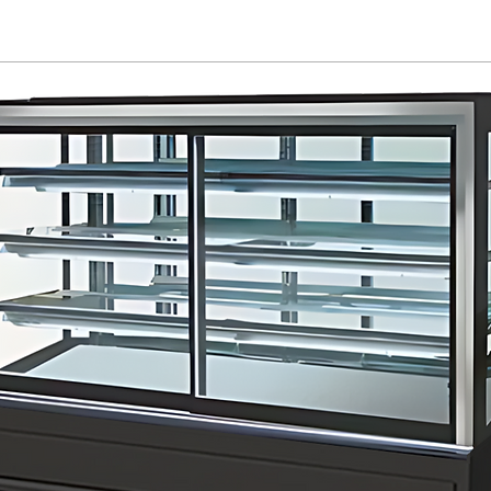
ruktur
Head IT
a