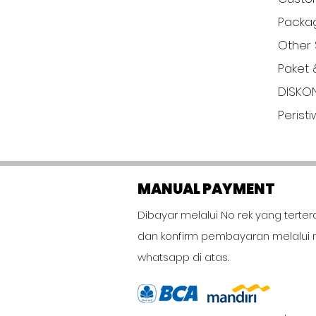
Packa
Other 
Paket 
DISKO
Perist
MANUAL PAYMENT
Dibayar melalui No rek yang terter
dan konfirm pembayaran melalui 
whatsapp di atas.