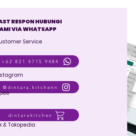
AST RESPON HUBUNGI
AMI VIA WHATSAPP
ustomer Service
+62 821 4715 9484
nstagram
@dintara.kitchenn
pee
dintarakitchen
k & Tokopedia