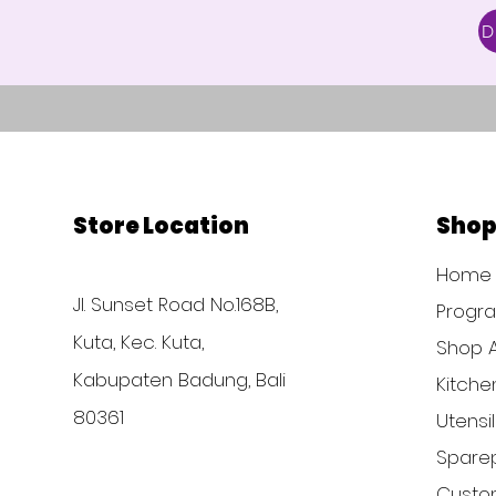
Store Location
Sho
Home
Jl. Sunset Road No.168B,
Progr
Kuta, Kec. Kuta,
Shop A
Kabupaten Badung, Bali
Kitche
80361
Utensi
Sparep
Custom