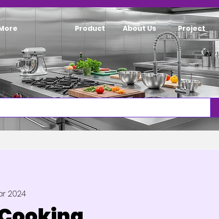
More
Product
About Us
Project
ar 2024
Cooking