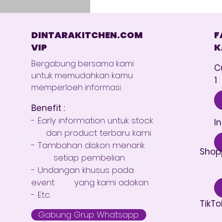
DINTARAKITCHEN.COM
F
VIP
K
Bergabung bersama kami
C
untuk memudahkan kamu
1
memperloeh informasi.
Benefit :
- Early information untuk stock
I
dan product terbaru kami
- Tambahan diskon menarik
Shop
setiap pembelian
- Undangan khusus pada
event yang kami adakan
- Etc.
TikTo
Gabung Grup Whatsapp