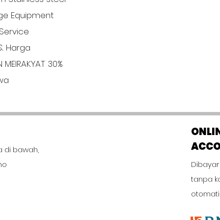
ge Equipment
Service
& Harga
N MEIRAKYAT 30%
iwa
ONLI
ACC
a di bawah,
no
Dibayar
tanpa k
otomati