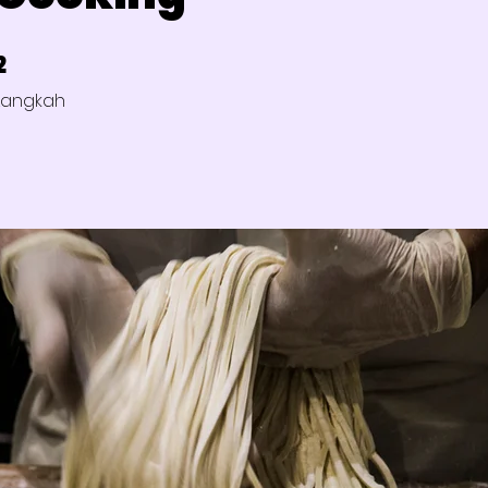
2
 Langkah
Langkah