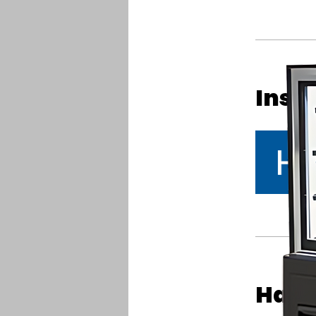
Inst
Harg