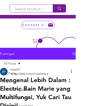
Contact Us
Postingan
All Posts
Head IT
All Posts
17 Apr 2024
2 menit membaca
Mengenal Lebih Dalam :
Event
Electric Bain Marie yang
Kitchen Equipment
Multifungsi, Yuk Cari Tau
Kitchen Sparepart
Disini!
Product Knowledge