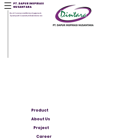
PT. DAPUR INSPIRASI
NUSANTARA
Best Commercial Kitchen Equipment,
Sparepart & Laundry in Bali, Indonesia
Product
About Us
Project
Career