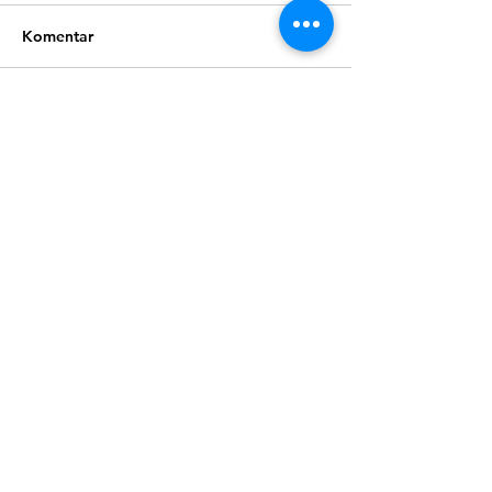
Komentar
Tulis komentar...
Solusi Membersihkan Combi
Oven Secara Efektif, pakai
pembersih ini sangat ampuh!
DINTARAKITCHEN.COM VIP
Bergabung bersama kami untuk
memudahkan kamu memperloeh
informasi.
Benefit :
- Early information untuk stock dan
product terbaru kami
- Tambahan diskon menarik setiap
pembelian
- Undangan khusus pada event yang