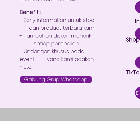
Benefit :
- Early information untuk stock
I
dan product terbaru kami
- Tambahan diskon menarik
Shop
setiap pembelian
- Undangan khusus pada
event yang kami adakan
- Etc.
TikTo
Gabung Grup Whatsapp