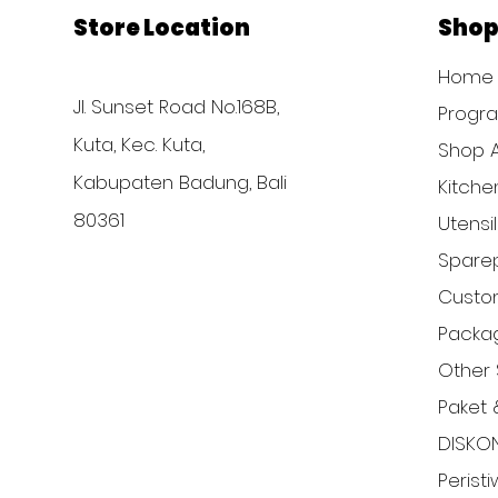
Store Location
Sho
Home
Jl. Sunset Road No.168B,
Progr
Kuta, Kec. Kuta,
Shop A
Kabupaten Badung, Bali
Kitche
80361
Utensi
Sparep
Custom
Packa
Other 
Paket 
DISKO
Perist