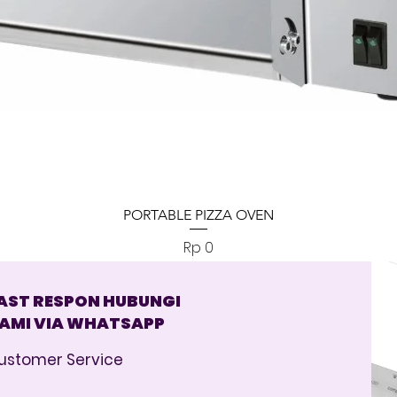
Tampilan Cepat
PORTABLE PIZZA OVEN
Harga
Rp 0
AST RESPON HUBUNGI
AMI VIA WHATSAPP
ustomer Service