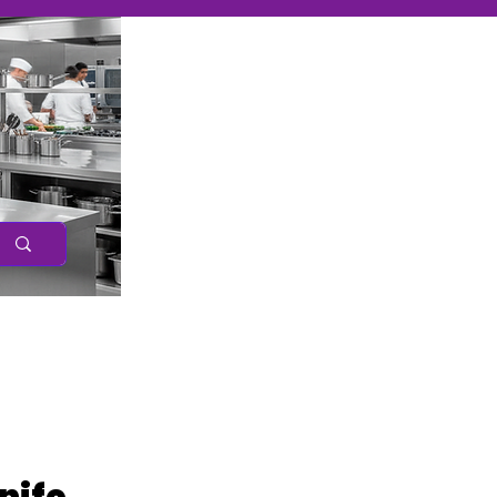
Caree
r