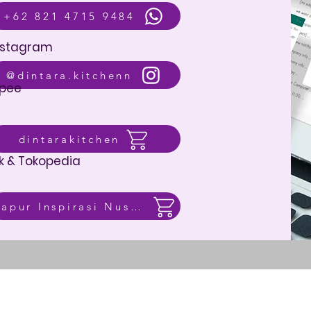
+62 821 4715 9484
nstagram
@dintara.kitchenn
pee
dintarakitchen
k & Tokopedia
Dapur Inspirasi Nusantara