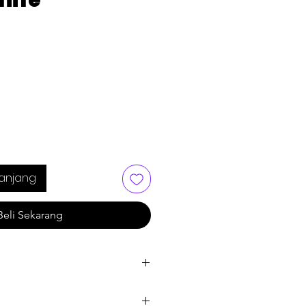
nife
anjang
Beli Sekarang
OM 1708) & Rose Gold (PB-OM