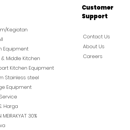
p
Customer
Support
am/Kegiatan
Contact Us
ll
About Us
n Equipment
Careers
l & Middle Kitchen
art Kitchen Equipment
 Stainless steel
ge Equipment
Service
& Harga
N MEIRAKYAT 30%
iwa