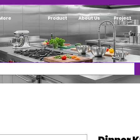
More
Product
About Us
Project