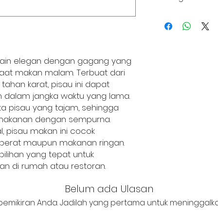
Shining Silver (PB
+62 821 4715 9484
Shining Silver (PB-
desain elegan dengan gagang yang
aat makan malam. Terbuat dari
tahan karat, pisau ini dapat
n dalam jangka waktu yang lama.
ata pisau yang tajam, sehingga
akanan dengan sempurna.
, pisau makan ini cocok
berat maupun makanan ringan.
pilihan yang tepat untuk
n di rumah atau restoran.
Belum ada Ulasan
pemikiran Anda. Jadilah yang pertama untuk meninggalka