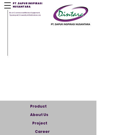
PT. DAPUR INSPIRASI
NUSANTARA
Best Commercial Kitchen Equipment,
Sparepart & Laundry in Bali, Indonesia
Product
About Us
Project
Career