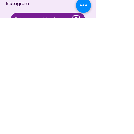
Instagram
@dintara.kitchenn
dintarakitchen
Dapur Inspirasi Nusantara
Store Location
Jl. Sunset Road No.168B, Kuta, Kec. Kuta,
Kabupaten Badung, Bali 80361
Customer Support
Contact Us
About Us