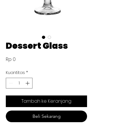
Dessert Glass
Harga
Rp 0
Kuantitas
*
Tambah ke Keranjang
Beli Sekarang