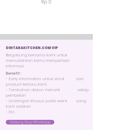
Harga
Rp 0
DINTARAKITCHEN.COM VIP
Bergabung bersama kami untuk
memudahkan kamu memperloeh
informasi.
Benefit :
- Early information untuk stock dan
product terbaru kami
- Tambahan diskon menarik setiap
pembelian
- Undangan khusus pada event yang
kami adakan
- Etc.
Gabung Grup Whatsapp