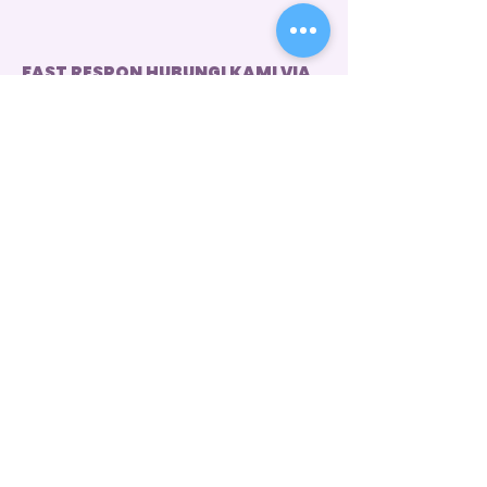
FAST RESPON HUBUNGI KAMI VIA
WHATSAPP
Customer Service 1
+62 821 4715 9484
Instagram
@dintara.kitchenn
dintarakitchen
Dapur Inspirasi Nusantara
Store Location