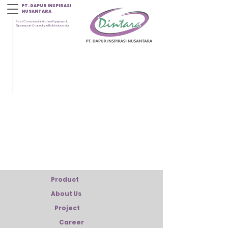
PT. DAPUR INSPIRASI
NUSANTARA
Best Commercial Kitchen Equipment,
Sparepart & Laundry in Bali, Indonesia
Product
About Us
Project
Career