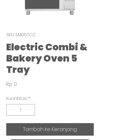
SKU: SM05TCC
Electric Combi &
Bakery Oven 5
Tray
Harga
Rp 0
Kuantitas
*
Tambah ke Keranjang