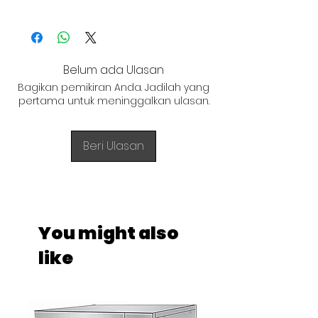
W : 600
+62 821 4715 9484
H : 280
Belum ada Ulasan
Bagikan pemikiran Anda. Jadilah yang
pertama untuk meninggalkan ulasan.
Beri Ulasan
You might also
like