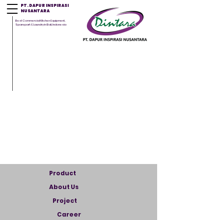
PT. DAPUR INSPIRASI
NUSANTARA
Best Commercial Kitchen Equipment,
Sparepart & Laundry in Bali, Indonesia
Product
About Us
Project
Career