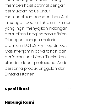
memberi hasil optimal dengan
permukaan halus untuk
memudahkan pembersihan. Alat
ini sangat ideal untuk bisnis kuliner
yang ingin menyajikan hidangan
berkualitas tinggi secara efisien.
Dibangun dengan material
premium, LOTUS Fry-Top Smooth
Gas menjamin daya tahan dan
performa luar biasa. Tingkatkan
standar dapur profesional Anda
bersama produk unggulan dari
Dintara Kitchen!
Spesifikasi
Type : FTLT-64G
Hubungi kami
L : 400