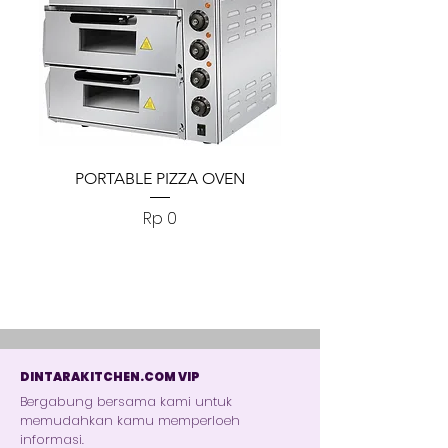
PORTABLE PIZZA OVEN
PORTABLE PIZZA
Harga
Rp 0
DINTARAKITCHEN.COM VIP
Bergabung bersama kami untuk
memudahkan kamu memperloeh
informasi.