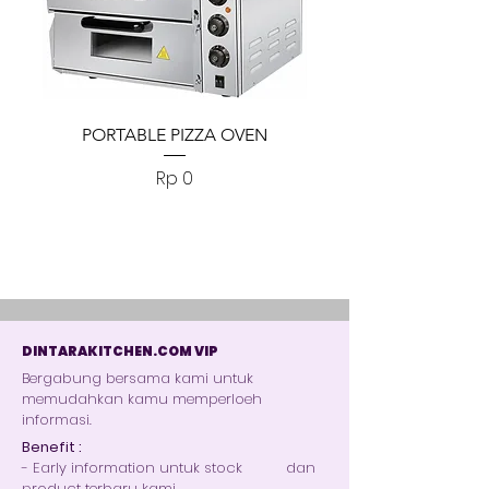
PORTABLE PIZZA OVEN
PORTABLE PIZZA
Harga
Rp 0
DINTARAKITCHEN.COM VIP
Bergabung bersama kami untuk
memudahkan kamu memperloeh
informasi.
Benefit :
- Early information untuk stock dan
product terbaru kami