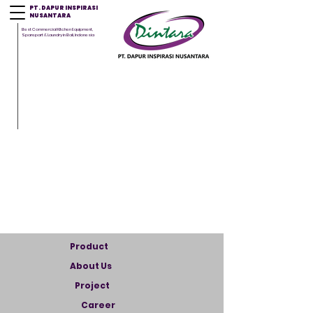
PT. DAPUR INSPIRASI
NUSANTARA
Best Commercial Kitchen Equipment,
Sparepart & Laundry in Bali, Indonesia
Product
About Us
Project
Career