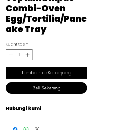
Combi-Oven
Egg/Tortilia/Panc
ake Tray
Kuantitas
*
Tambah ke Keranjang
Beli Sekarang
Hubungi kami
+62 821 4715 9484