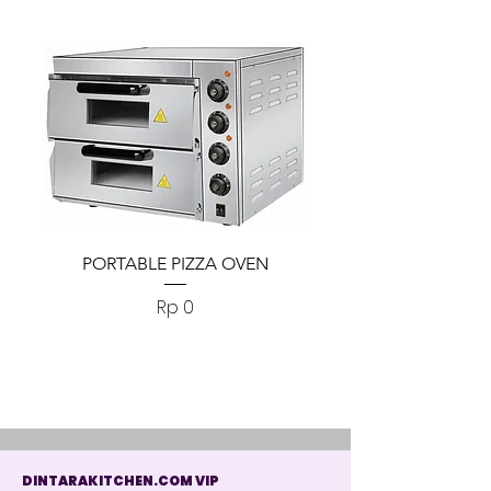
PORTABLE PIZZA OVEN
PORTABLE PIZZA
Harga
Rp 0
DINTARAKITCHEN.COM VIP