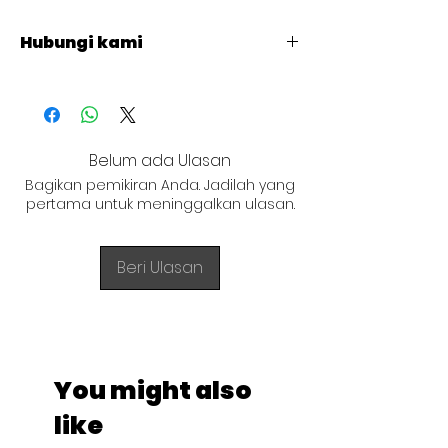
Type : XHC006
Hubungi kami
+62 821 4715 9484
Belum ada Ulasan
Bagikan pemikiran Anda. Jadilah yang
pertama untuk meninggalkan ulasan.
Beri Ulasan
You might also
like