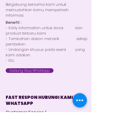
Bergabung bersama kami untuk
memudahkan kamu memperloeh
informasi.
Benefit :
- Early information untuk stock dan
product terbaru kami
- Tambahan diskon menarik setiap
pembelian
- Undangan khusus pada event yang
kami adakan
- Etc.
Gabung Grup Whatsapp
FAST RESPON HUBUNGI KAMI VIA
WHATSAPP
Customer Service 1
+62 821 4715 9484