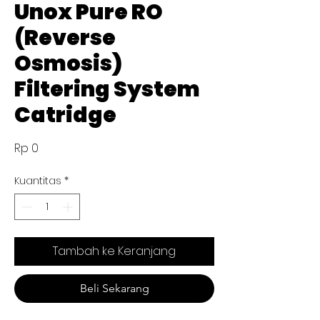
Unox Pure RO
(Reverse
Osmosis)
Filtering System
Catridge
Harga
Rp 0
Kuantitas
*
Tambah ke Keranjang
Beli Sekarang