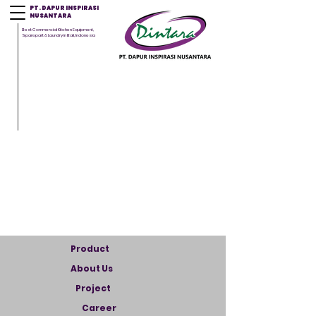
PT. DAPUR INSPIRASI
NUSANTARA
Best Commercial Kitchen Equipment,
Sparepart & Laundry in Bali, Indonesia
Product
About Us
Project
Career