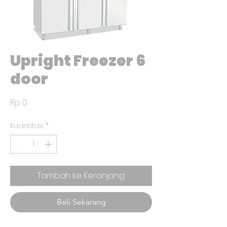
Upright Freezer 6
door
Harga
Rp 0
Kuantitas
*
Tambah ke Keranjang
Beli Sekarang