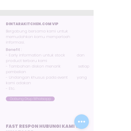
220V/60Hz . 110V/60Hz; Lock & key
DINTARAKITCHEN.COM VIP
Bergabung bersama kami untuk
memudahkan kamu memperloeh
informasi.
Benefit :
- Early information untuk stock dan
product terbaru kami
- Tambahan diskon menarik setiap
pembelian
- Undangan khusus pada event yang
kami adakan
- Etc.
Gabung Grup Whatsapp
FAST RESPON HUBUNGI KAMI VIA