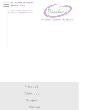
PT. DAPUR INSPIRASI
NUSANTARA
Best Commercial Kitchen Equipment,
Sparepart & Laundry in Bali, Indonesia
Product
About Us
Project
Career