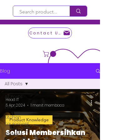
Contact Us
Blog
All Posts
All Posts
Head IT
5 Apr 2024
1 menit membaca
Event
Kitchen
Product Knowledge
Equipment
Solusi Membersihkan
Kitchen