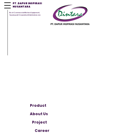
PT. DAPUR INSPIRASI
NUSANTARA
Best Commercial Kitchen Equipment,
Sparepart & Laundry in Bali, Indonesia
Product
About Us
Project
Career