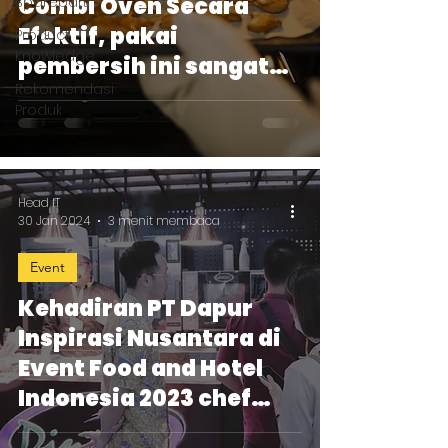
Combi Oven Secara
Sparepart
Efektif, pakai
Product
Knowledge
pembersih ini sangat
Rekomendasi
ampuh!
Produk
Head IT
30 Jan 2024
3 menit membaca
Event
Kehadiran PT Dapur
Inspirasi Nusantara di
Event Food and Hotel
Indonesia 2023 chef
masak makanan enak!