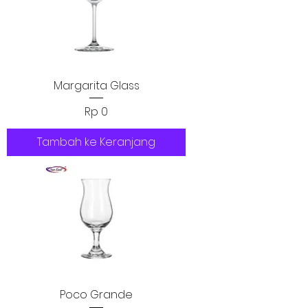
Margarita Glass
Harga
Rp 0
Tambah ke Keranjang
Poco Grande