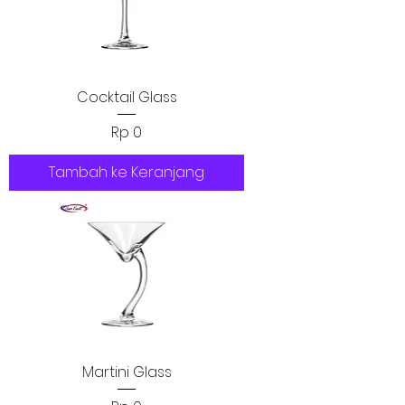
Cocktail Glass
Harga
Rp 0
Tambah ke Keranjang
Martini Glass