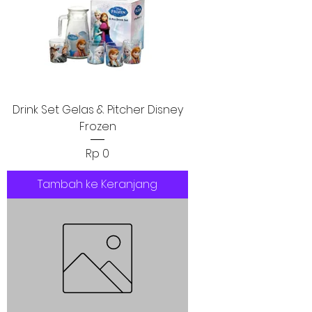
Drink Set Gelas & Pitcher Disney
Frozen
Harga
Rp 0
Tambah ke Keranjang