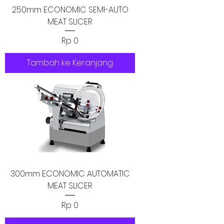
250mm ECONOMIC SEMI-AUTO
MEAT SLICER
Harga
Rp 0
Tambah ke Keranjang
300mm ECONOMIC AUTOMATIC
MEAT SLICER
Harga
Rp 0