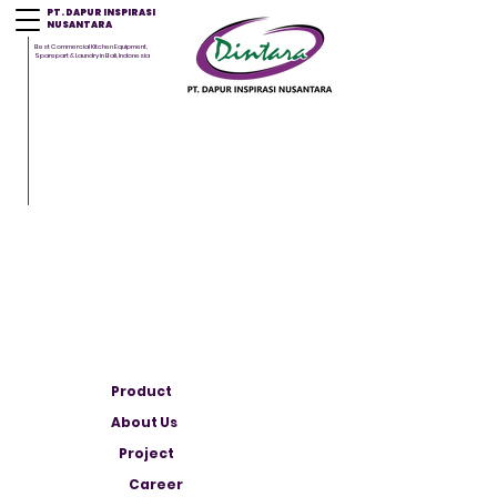
PT. DAPUR INSPIRASI
NUSANTARA
Best Commercial Kitchen Equipment,
Sparepart & Laundry in Bali, Indonesia
Product
About Us
Project
Career