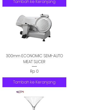
Tambah ke Keranjang
300mm ECONOMIC SEMI-AUTO
MEAT SLICER
Harga
Rp 0
Tambah ke Keranjang