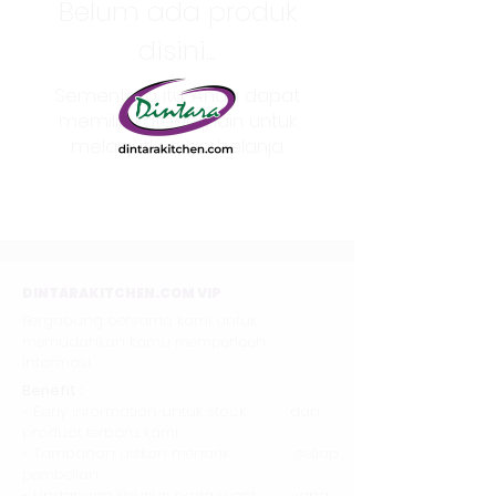
Belum ada produk
disini...
Sementara itu, Anda dapat
memilih kategori lain untuk
melanjutkan berbelanja.
DINTARAKITCHEN.COM VIP
Bergabung bersama kami untuk
memudahkan kamu memperloeh
informasi.
Benefit :
- Early information untuk stock dan
product terbaru kami
- Tambahan diskon menarik setiap
pembelian
- Undangan khusus pada event yang