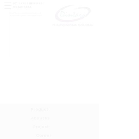
PT. DAPUR INSPIRASI
NUSANTARA
Best Commercial Kitchen Equipment,
Sparepart & Laundry in Bali, Indonesia
Product
About Us
Project
Career