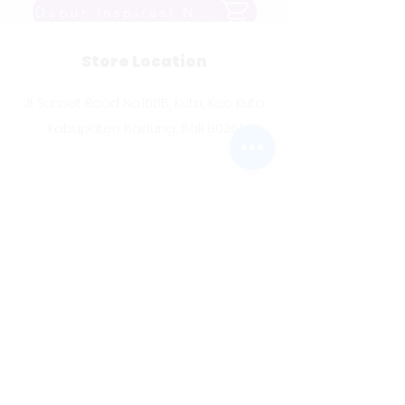
Dapur Inspirasi Nusantara
Store Location
Jl. Sunset Road No.168B, Kuta, Kec. Kuta,
Kabupaten Badung, Bali 80361
Customer Support
Contact Us
About Us
Careers
Social Media