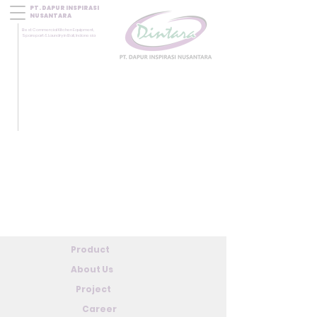
PT. DAPUR INSPIRASI
NUSANTARA
Best Commercial Kitchen Equipment,
Sparepart & Laundry in Bali, Indonesia
Product
About Us
Project
Career