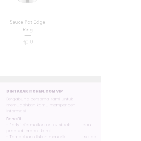
Sauce Pot Edge
Ring
Harga
Rp 0
DINTARAKITCHEN.COM VIP
Bergabung bersama kami untuk
memudahkan kamu memperloeh
informasi.
Benefit :
- Early information untuk stock dan
product terbaru kami
- Tambahan diskon menarik setiap