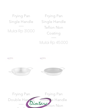
Frying Pan
Frying Pan
Single Handle
Single Handle
Teflon Non
Harga Promosi
Mulai
Rp 31.000
Coating
Harga Promosi
Mulai
Rp 45.000
Frying Pan
Frying Pan
Double Handle
Double Handle
Teflon Non