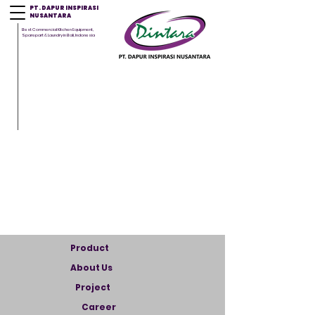
PT. DAPUR INSPIRASI
NUSANTARA
Best Commercial Kitchen Equipment,
Sparepart & Laundry in Bali, Indonesia
Product
About Us
Project
Career