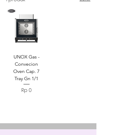
UNOX Gas -
Convecion
Oven Cap. 7
Tray Gn 1/1
Harga
Rp 0